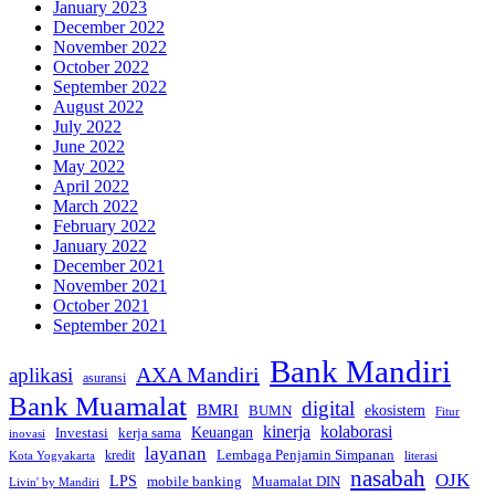
January 2023
December 2022
November 2022
October 2022
September 2022
August 2022
July 2022
June 2022
May 2022
April 2022
March 2022
February 2022
January 2022
December 2021
November 2021
October 2021
September 2021
Bank Mandiri
AXA Mandiri
aplikasi
asuransi
Bank Muamalat
digital
BMRI
ekosistem
BUMN
Fitur
kinerja
kolaborasi
Investasi
kerja sama
Keuangan
inovasi
layanan
Lembaga Penjamin Simpanan
kredit
Kota Yogyakarta
literasi
nasabah
OJK
LPS
mobile banking
Muamalat DIN
Livin' by Mandiri