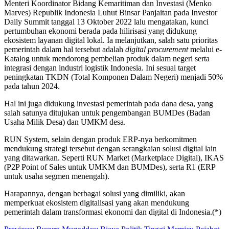
Menteri Koordinator Bidang Kemaritiman dan Investasi (Menko
Marves) Republik Indonesia Luhut Binsar Panjaitan pada Investor
Daily Summit tanggal 13 Oktober 2022 lalu mengatakan, kunci
pertumbuhan ekonomi berada pada hilirisasi yang didukung
ekosistem layanan digital lokal. Ia melanjutkan, salah satu prioritas
pemerintah dalam hal tersebut adalah
digital procurement
melalui e-
Katalog untuk mendorong pembelian produk dalam negeri serta
integrasi dengan industri logistik Indonesia. Ini sesuai target
peningkatan TKDN (Total Komponen Dalam Negeri) menjadi 50%
pada tahun 2024.
Hal ini juga didukung investasi pemerintah pada dana desa, yang
salah satunya ditujukan untuk pengembangan BUMDes (Badan
Usaha Milik Desa) dan UMKM desa.
RUN System, selain dengan produk ERP-nya berkomitmen
mendukung strategi tersebut dengan serangkaian solusi digital lain
yang ditawarkan. Seperti RUN Market (Marketplace Digital), IKAS
(P2P Point of Sales untuk UMKM dan BUMDes), serta R1 (ERP
untuk usaha segmen menengah).
Harapannya, dengan berbagai solusi yang dimiliki, akan
memperkuat ekosistem digitalisasi yang akan mendukung
pemerintah dalam transformasi ekonomi dan digital di Indonesia.(*)