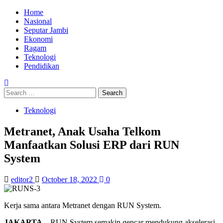
Skip
Primary
Home
to
Menu
Nasional
content
Seputar Jambi
Ekonomi
Ragam
Teknologi
Pendidikan
Search
for:
Teknologi
Metranet, Anak Usaha Telkom
Manfaatkan Solusi ERP dari RUN
System
editor2
October 18, 2022
0
Kerja sama antara Metranet dengan RUN System.
JAKARTA
– RUN System semakin gencar mendukung akselerasi