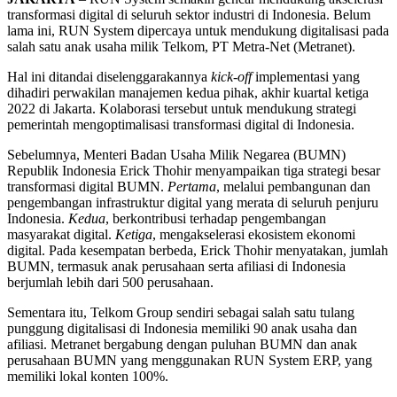
transformasi digital di seluruh sektor industri di Indonesia. Belum
lama ini, RUN System dipercaya untuk mendukung digitalisasi pada
salah satu anak usaha milik Telkom, PT Metra-Net (Metranet).
Hal ini ditandai diselenggarakannya
kick-off
implementasi yang
dihadiri perwakilan manajemen kedua pihak, akhir kuartal ketiga
2022 di Jakarta. Kolaborasi tersebut untuk mendukung strategi
pemerintah mengoptimalisasi transformasi digital di Indonesia.
Sebelumnya, Menteri Badan Usaha Milik Negarea (BUMN)
Republik Indonesia Erick Thohir menyampaikan tiga strategi besar
transformasi digital BUMN.
Pertama
, melalui pembangunan dan
pengembangan infrastruktur digital yang merata di seluruh penjuru
Indonesia.
Kedua
, berkontribusi terhadap pengembangan
masyarakat digital.
Ketiga
, mengakselerasi ekosistem ekonomi
digital. Pada kesempatan berbeda, Erick Thohir menyatakan, jumlah
BUMN, termasuk anak perusahaan serta afiliasi di Indonesia
berjumlah lebih dari 500 perusahaan.
Sementara itu, Telkom Group sendiri sebagai salah satu tulang
punggung digitalisasi di Indonesia memiliki 90 anak usaha dan
afiliasi. Metranet bergabung dengan puluhan BUMN dan anak
perusahaan BUMN yang menggunakan RUN System ERP, yang
memiliki lokal konten 100%.