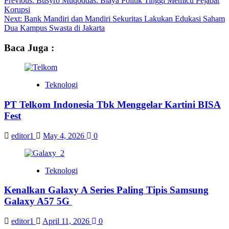
Post
Previous:
Busyro Muqoddas: Biaya Politik Tinggi Memicu Pejabat
Korupsi
navigation
Next:
Bank Mandiri dan Mandiri Sekuritas Lakukan Edukasi Saham
Dua Kampus Swasta di Jakarta
Baca Juga :
Teknologi
PT Telkom Indonesia Tbk Menggelar Kartini BISA
Fest
editor1
May 4, 2026
0
Teknologi
Kenalkan Galaxy A Series Paling Tipis Samsung
Galaxy A57 5G
editor1
April 11, 2026
0