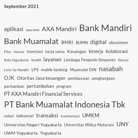
September 2021
Bank Mandiri
AXA Mandiri
aplikasi
asuransi
Bank Muamalat
digital
BMRI
ekosistem
BUMN
kinerja
kolaborasi
Investasi
kerja sama
Keuangan
Fitur
inovasi
layanan
Lembaga Penjamin Simpanan
kredit
Kota Yogyakarta
literasi
nasabah
LPS
mobile banking
Muamalat DIN
Livin' by Mandiri
OJK
Otoritas Jasa keuangan
pembiayaan
penghargaan
pertumbuhan
perbankan
program
PT AXA Mandiri Financial Services
PT Bank Muamalat Indonesia Tbk
transaksi
UMKM
solusi
telkomsel
transformasi
UNY
Universitas Negeri Yogyakarta
Universitas Widya Mataram
UWM Yogyakarta
Yogyakarta