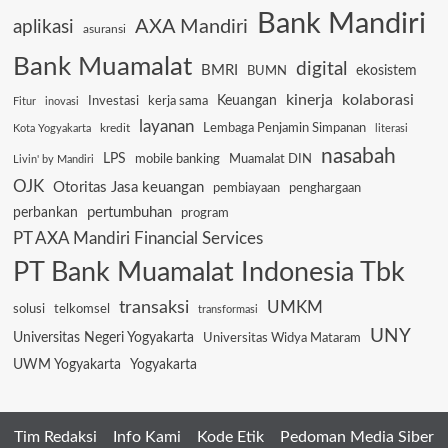
Bank Mandiri
AXA Mandiri
aplikasi
asuransi
Bank Muamalat
digital
BMRI
ekosistem
BUMN
kinerja
kolaborasi
Keuangan
Investasi
kerja sama
Fitur
inovasi
layanan
Lembaga Penjamin Simpanan
kredit
Kota Yogyakarta
literasi
nasabah
LPS
mobile banking
Muamalat DIN
Livin' by Mandiri
OJK
Otoritas Jasa keuangan
pembiayaan
penghargaan
pertumbuhan
perbankan
program
PT AXA Mandiri Financial Services
PT Bank Muamalat Indonesia Tbk
transaksi
UMKM
solusi
telkomsel
transformasi
UNY
Universitas Negeri Yogyakarta
Universitas Widya Mataram
UWM Yogyakarta
Yogyakarta
Tim Redaksi
Info Kami
Kode Etik
Pedoman Media Siber