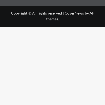
Copyright © All rights reserved
|
CoverNews
by AF
themes.