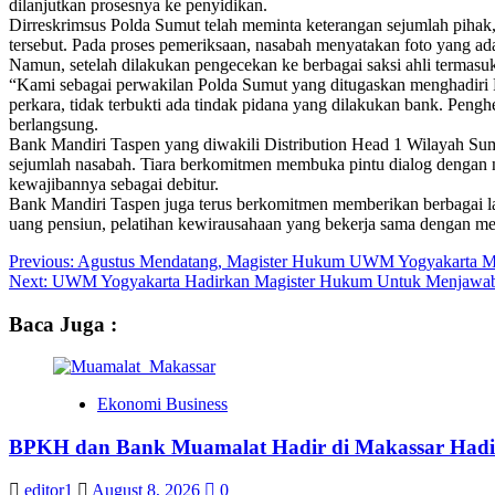
dilanjutkan prosesnya ke penyidikan.
Dirreskrimsus Polda Sumut telah meminta keterangan sejumlah pihak
tersebut. Pada proses pemeriksaan, nasabah menyatakan foto yang a
Namun, setelah dilakukan pengecekan ke berbagai saksi ahli termasu
“Kami sebagai perwakilan Polda Sumut yang ditugaskan menghadiri R
perkara, tidak terbukti ada tindak pidana yang dilakukan bank. Pen
berlangsung.
Bank Mandiri Taspen yang diwakili Distribution Head 1 Wilayah Sum
sejumlah nasabah. Tiara berkomitmen membuka pintu dialog dengan na
kewajibannya sebagai debitur.
Bank Mandiri Taspen juga terus berkomitmen memberikan berbagai lay
uang pensiun, pelatihan kewirausahaan yang bekerja sama dengan m
Post
Previous:
Agustus Mendatang, Magister Hukum UWM Yogyakarta M
Next:
UWM Yogyakarta Hadirkan Magister Hukum Untuk Menjawab 
navigation
Baca Juga :
Ekonomi Business
BPKH dan Bank Muamalat Hadir di Makassar Hadi
editor1
August 8, 2026
0