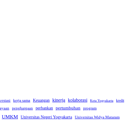
kinerja
kolaborasi
vestasi
kerja sama
Keuangan
kredit
Kota Yogyakarta
pertumbuhan
perbankan
ayaan
penghargaan
program
UMKM
Universitas Negeri Yogyakarta
Universitas Widya Mataram