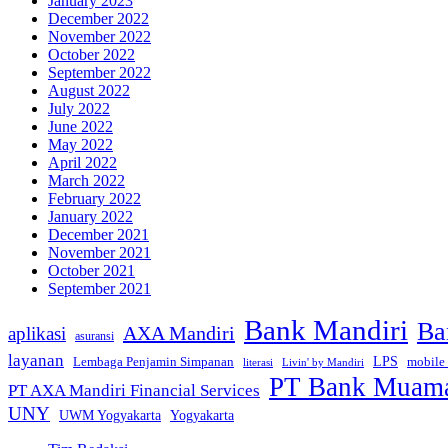
January 2023
December 2022
November 2022
October 2022
September 2022
August 2022
July 2022
June 2022
May 2022
April 2022
March 2022
February 2022
January 2022
December 2021
November 2021
October 2021
September 2021
Bank Mandiri
Ba
AXA Mandiri
aplikasi
asuransi
layanan
Lembaga Penjamin Simpanan
LPS
mobile
literasi
Livin' by Mandiri
PT Bank Muamal
PT AXA Mandiri Financial Services
UNY
Yogyakarta
UWM Yogyakarta