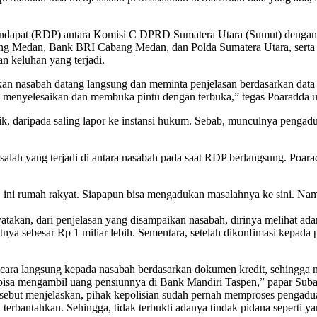
Pendapat (RDP) antara Komisi C DPRD Sumatera Utara (Sumut) dengan
ng Medan, Bank BRI Cabang Medan, dan Polda Sumatera Utara, serta 
n keluhan yang terjadi.
kan nasabah datang langsung dan meminta penjelasan berdasarkan dat
 menyelesaikan dan membuka pintu dengan terbuka,” tegas Poaradda u
baik, daripada saling lapor ke instansi hukum. Sebab, munculnya pengad
masalah yang terjadi di antara nasabah pada saat RDP berlangsung. P
ni rumah rakyat. Siapapun bisa mengadukan masalahnya ke sini. Namun,
n, dari penjelasan yang disampaikan nasabah, dirinya melihat ada
tnya sebesar Rp 1 miliar lebih. Sementara, setelah dikonfimasi kepad
ecara langsung kepada nasabah berdasarkan dokumen kredit, sehingga 
p bisa mengambil uang pensiunnya di Bank Mandiri Taspen,” papar Suba
ebut menjelaskan, pihak kepolisian sudah pernah memproses pengadua
 terbantahkan. Sehingga, tidak terbukti adanya tindak pidana seperti 