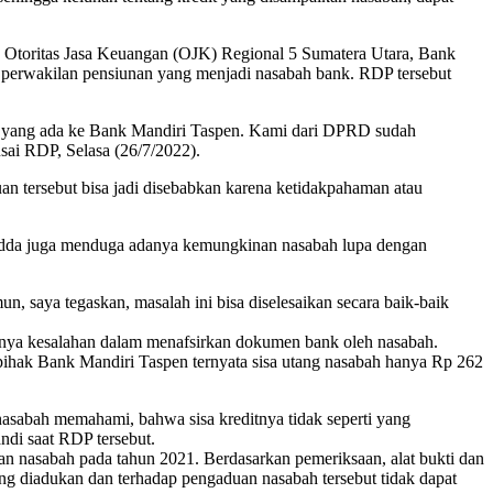
 Otoritas Jasa Keuangan (OJK) Regional 5 Sumatera Utara, Bank
perwakilan pensiunan yang menjadi nasabah bank. RDP tersebut
a yang ada ke Bank Mandiri Taspen. Kami dari DPRD sudah
sai RDP, Selasa (26/7/2022).
uan tersebut bisa jadi disebabkan karena ketidakpahaman atau
oaradda juga menduga adanya kemungkinan nasabah lupa dengan
 saya tegaskan, masalah ini bisa diselesaikan secara baik-baik
nya kesalahan dalam menafsirkan dokumen bank oleh nasabah.
a pihak Bank Mandiri Taspen ternyata sisa utang nasabah hanya Rp 262
nasabah memahami, bahwa sisa kreditnya tidak seperti yang
ndi saat RDP tersebut.
n nasabah pada tahun 2021. Berdasarkan pemeriksaan, alat bukti dan
yang diadukan dan terhadap pengaduan nasabah tersebut tidak dapat