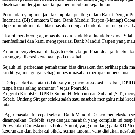
diselesaikan dengan baik tanpa menimbulkan kegaduhan.
Poin itulah yang menjadi kesimpulan penting dalam Rapat Dengar 
Indonesia (BI) Sumatera Utara, Bank Mandiri Taspen (Mantap) Caba
digelar untuk memfasilitasi nasabah dengan bank, dalam menyelesaika
“Kami mendorong agar nasabah dan bank bisa duduk bersama. Silah
menfasilitasi dan kami mengapresiasi Bank Mandiri Taspen yang mau
Anjuran penyelesaian dialogis tersebut, lanjut Poaradda, jauh lebih 
kurangnya literasi keuangan pada nasabah.
Sejauh ini, perbedaan pemahaman bisa dirasakan dan terlihat pada 
kreditnya, mengingat sebagian besar nasabah merupakan pensiunan.
“Terlepas dari ada atau tidaknya yang memprovokasi nasabah, DPRD i
tanpa harus saling menuntut,” tegas Poaradda.
Anggota Komisi C DPRD Sumut H. Muhammad Subandi,S.T., menyataka
Sebab, Undang Siregar selaku salah satu nasabah mengaku nilai kredi
juta.
“Agar masalah ini cepat selesai, Bank Mandiri Taspen menjelaskan s
disampaikan. Terlebih, saya dengar, nasabah yang komplain ini teta
Perwakilan Dirreskrimsus Polda Sumut, yang diundang pada RDP ters
keterangan dari berbagai pihak, semua laporan yang diajukan nasabah