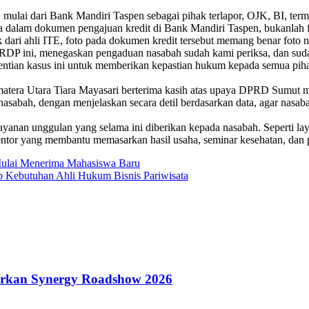
, mulai dari Bank Mandiri Taspen sebagai pihak terlapor, OJK, BI, te
da dalam dokumen pengajuan kredit di Bank Mandiri Taspen, bukanlah 
k dari ahli ITE, foto pada dokumen kredit tersebut memang benar foto 
DP ini, menegaskan pengaduan nasabah sudah kami periksa, dan sudah 
ghentian kasus ini untuk memberikan kepastian hukum kepada semua pi
atera Utara Tiara Mayasari berterima kasih atas upaya DPRD Sumut me
sabah, dengan menjelaskan secara detil berdasarkan data, agar nasaba
anan unggulan yang selama ini diberikan kepada nasabah. Seperti laya
entor yang membantu memasarkan hasil usaha, seminar kesehatan, dan
ulai Menerima Mahasiswa Baru
Kebutuhan Ahli Hukum Bisnis Pariwisata
rkan Synergy Roadshow 2026