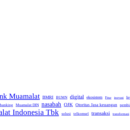
nk Muamalat
digital
BMRI
ekosistem
BUMN
In
inovasi
Fitur
nasabah
OJK
Otoritas Jasa keuangan
 banking
Muamalat DIN
pembi
at Indonesia Tbk
transaksi
telkomsel
solusi
transformasi