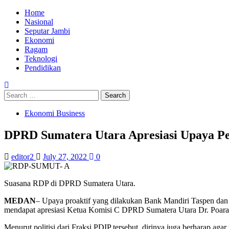
Skip
Primary
Home
to
Menu
Nasional
content
Seputar Jambi
Ekonomi
Ragam
Teknologi
Pendidikan
Search
for:
Ekonomi Business
DPRD Sumatera Utara Apresiasi Upaya Pe
editor2
July 27, 2022
0
Suasana RDP di DPRD Sumatera Utara.
MEDAN
– Upaya proaktif yang dilakukan Bank Mandiri Taspen da
mendapat apresiasi Ketua Komisi C DPRD Sumatera Utara Dr. Poar
Menurut politisi dari Fraksi PDIP tersebut, dirinya juga berharap ag