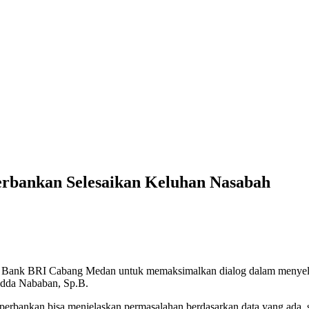
rbankan Selesaikan Keluhan Nasabah
n Bank BRI Cabang Medan untuk memaksimalkan dialog dalam menyeles
adda Nababan, Sp.B.
ar perbankan bisa menjelaskan permasalahan berdasarkan data yang ada,