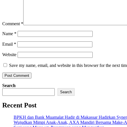
Comment
*
Name
*
Email
*
Website
Save my name, email, and website in this browser for the next ti
Search
Search
Recent Post
BPKH dan Bank Muamalat Hadir di Makassar Hadirkan Syne
Wujudkan Mimpi Anak-Anak, AXA Mandiri Bersama Make-A-Wi