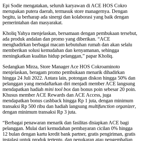
Epi Sodie mengatakan, seluruh karyawan di ACE HOS Cokro
merupakan putera daerah, termasuk store managernya. Dengan
begitu, ia berharap ada sinergi dan kolaborasi yang baik dengan
pemerintahan dan masyarakat.
Kholiq Yahya menjelaskan, bersamaan dengan pembukaan tersebut,
ada produk andalan dan promo yang diberikan. “ACE
menghadirkan berbagai macam kebutuhan rumah dan akan selalu
memberikan solusi kemudahan dan kenyamanan, sehingga
meningkatkan kualitas hidup pelanggan,” papar Kholiq.
Sedangkan Mirza, Store Manager Ace HOS Cokroaminoto
menjelaskan, beragam promo pembukaan menarik dihadirkan
hingga 24 Juli 2022. Antara lain, potongan diskon hingga 50% dan
pelanggan yang mendaftarkan diri menjadi member ACE langsung
mendapatkan hadiah
mini tool box
dan bonus poin sebesar 20 poin.
Khusus member ACE Rewards dan ACE Access, juga
mendapatkan bonus cashback hingga Rp 1 juta, dengan minimum
transaksi Rp 500 ribu dan hadiah langsung
multifunction organizer
,
dengan minimum transaksi Rp 3 juta.
“Berbagai penawaran menarik dan fasilitas disiapkan ACE bagi
pelanggan. Mulai dari kemudahan pembayaran cicilan 0% hingga
12 bulan dengan kartu kredit bank partner, gratis pengiriman, gratis
instalasi untuk produk tertentu, dan penukaran atau pengembalian