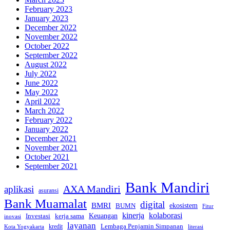
February 2023
January 2023
December 2022
November 2022
October 2022
September 2022
August 2022
July 2022
June 2022
May 2022
April 2022
March 2022
February 2022
January 2022
December 2021
November 2021
October 2021
September 2021
Bank Mandiri
AXA Mandiri
aplikasi
asuransi
Bank Muamalat
digital
BMRI
ekosistem
BUMN
Fitur
kinerja
kolaborasi
Investasi
kerja sama
Keuangan
inovasi
layanan
Lembaga Penjamin Simpanan
kredit
Kota Yogyakarta
literasi