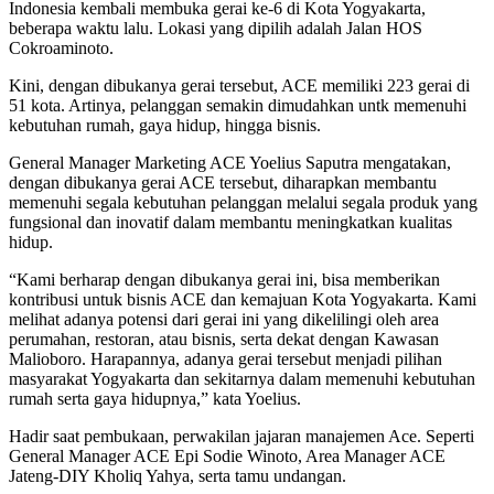
Indonesia kembali membuka gerai ke-6 di Kota Yogyakarta,
beberapa waktu lalu. Lokasi yang dipilih adalah Jalan HOS
Cokroaminoto.
Kini, dengan dibukanya gerai tersebut, ACE memiliki 223 gerai di
51 kota. Artinya, pelanggan semakin dimudahkan untk memenuhi
kebutuhan rumah, gaya hidup, hingga bisnis.
General Manager Marketing ACE Yoelius Saputra mengatakan,
dengan dibukanya gerai ACE tersebut, diharapkan membantu
memenuhi segala kebutuhan pelanggan melalui segala produk yang
fungsional dan inovatif dalam membantu meningkatkan kualitas
hidup.
“Kami berharap dengan dibukanya gerai ini, bisa memberikan
kontribusi untuk bisnis ACE dan kemajuan Kota Yogyakarta. Kami
melihat adanya potensi dari gerai ini yang dikelilingi oleh area
perumahan, restoran, atau bisnis, serta dekat dengan Kawasan
Malioboro. Harapannya, adanya gerai tersebut menjadi pilihan
masyarakat Yogyakarta dan sekitarnya dalam memenuhi kebutuhan
rumah serta gaya hidupnya,” kata Yoelius.
Hadir saat pembukaan, perwakilan jajaran manajemen Ace. Seperti
General Manager ACE Epi Sodie Winoto, Area Manager ACE
Jateng-DIY Kholiq Yahya, serta tamu undangan.