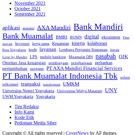
November 2021
October 2021
September 2021
Bank Mandiri
AXA Mandiri
aplikasi
asuransi
Bank Muamalat
digital
BMRI
ekosistem
BUMN
Fitur
kinerja
kolaborasi
Investasi
kerja sama
Keuangan
inovasi
layanan
Lembaga Penjamin Simpanan
kredit
Kota Yogyakarta
literasi
nasabah
OJK
LPS
mobile banking
Muamalat DIN
Livin' by Mandiri
Otoritas Jasa keuangan
perbankan
pembiayaan
penghargaan
PT AXA Mandiri Financial Services
pertumbuhan
program
PT Bank Muamalat Indonesia Tbk
solusi
transaksi
UMKM
telkomsel
transformasi
UNY
Universitas Negeri Yogyakarta
Universitas Widya Mataram
Yogyakarta
UWM Yogyakarta
Tim Redaksi
Info Kami
Kode Etik
Pedoman Media Siber
Copyright © All rights reserved
|
CoverNews
by AF themes.