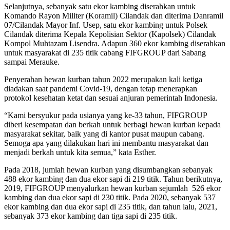
Selanjutnya, sebanyak satu ekor kambing diserahkan untuk
Komando Rayon Militer (Koramil) Cilandak dan diterima Danramil
07/Cilandak Mayor Inf. Usep, satu ekor kambing untuk Polsek
Cilandak diterima Kepala Kepolisian Sektor (Kapolsek) Cilandak
Kompol Muhtazam Lisendra. Adapun 360 ekor kambing diserahkan
untuk masyarakat di 235 titik cabang FIFGROUP dari Sabang
sampai Merauke.
Penyerahan hewan kurban tahun 2022 merupakan kali ketiga
diadakan saat pandemi Covid-19, dengan tetap menerapkan
protokol kesehatan ketat dan sesuai anjuran pemerintah Indonesia.
“Kami bersyukur pada usianya yang ke-33 tahun, FIFGROUP
diberi kesempatan dan berkah untuk berbagi hewan kurban kepada
masyarakat sekitar, baik yang di kantor pusat maupun cabang.
Semoga apa yang dilakukan hari ini membantu masyarakat dan
menjadi berkah untuk kita semua,” kata Esther.
Pada 2018, jumlah hewan kurban yang disumbangkan sebanyak
488 ekor kambing dan dua ekor sapi di 219 titik. Tahun berikutnya,
2019, FIFGROUP menyalurkan hewan kurban sejumlah 526 ekor
kambing dan dua ekor sapi di 230 titik. Pada 2020, sebanyak 537
ekor kambing dan dua ekor sapi di 235 titik, dan tahun lalu, 2021,
sebanyak 373 ekor kambing dan tiga sapi di 235 titik.