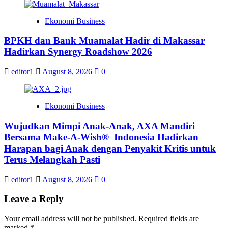
Ekonomi Business
BPKH dan Bank Muamalat Hadir di Makassar
Hadirkan Synergy Roadshow 2026
editor1
August 8, 2026
0
Ekonomi Business
Wujudkan Mimpi Anak-Anak, AXA Mandiri
Bersama Make-A-Wish® Indonesia Hadirkan
Harapan bagi Anak dengan Penyakit Kritis untuk
Terus Melangkah Pasti
editor1
August 8, 2026
0
Leave a Reply
Your email address will not be published.
Required fields are
marked
*