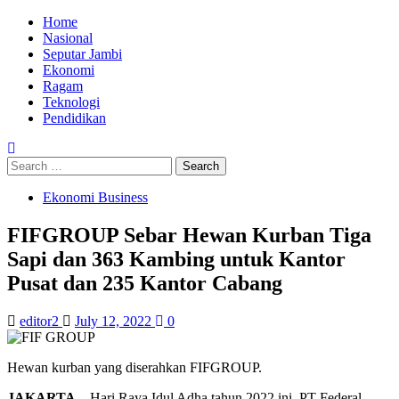
Skip
Primary
Home
to
Menu
Nasional
content
Seputar Jambi
Ekonomi
Ragam
Teknologi
Pendidikan
Search
for:
Ekonomi Business
FIFGROUP Sebar Hewan Kurban Tiga
Sapi dan 363 Kambing untuk Kantor
Pusat dan 235 Kantor Cabang
editor2
July 12, 2022
0
Hewan kurban yang diserahkan FIFGROUP.
JAKARTA
– Hari Raya Idul Adha tahun 2022 ini, PT Federal