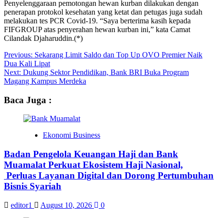
Penyelenggaraan pemotongan hewan kurban dilakukan dengan
penerapan protokol kesehatan yang ketat dan petugas juga sudah
melakukan tes PCR Covid-19. “Saya berterima kasih kepada
FIFGROUP atas penyerahan hewan kurban ini,” kata Camat
Cilandak Djaharuddin.(*)
Post
Previous:
Sekarang Limit Saldo dan Top Up OVO Premier Naik
Dua Kali Lipat
navigation
Next:
Dukung Sektor Pendidikan, Bank BRI Buka Program
Magang Kampus Merdeka
Baca Juga :
Ekonomi Business
Badan Pengelola Keuangan Haji dan Bank
Muamalat Perkuat Ekosistem Haji Nasional,
Perluas Layanan Digital dan Dorong Pertumbuhan
Bisnis Syariah
editor1
August 10, 2026
0