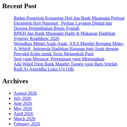
Recent Post
Badan Pengelola Keuangan Haji dan Bank Muamalat Perkuat
Ekosistem Haji Nasional, Perluas Layanan Digital dan
Dorong Pertumbuhan Bisnis Syariah
BPKH dan Bank Muamalat Hadir di Makassar Hadirkan
Synergy Roadshow 2026
Wujudkan Mimpi Anak-Anak, AXA Mandiri Bersama Make-
A-Wish® Indonesia Hadirkan Harapan bagi Anak dengan
Penyakit Kritis untuk Terus Melangkah Pasti
Seni yang Merawat, Perempuan yang Menguatkan
Ada Wakil Dirut Bank Mandiri Taspen yang Baru Setelah
Rudi As Aturridha Lolos Uji OJK
Archives
August 2026
July 2026
June 2026
May 2026
April 2026
March 2026
February 2026