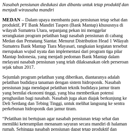
Nasabah pensiunan diedukasi dan dibantu untuk tetap produktif dan
menjadi wirausaha mandiri
MEDAN
– Dalam upaya membantu para pensiunan tetap sehat dan
produktif, PT Bank Mandiri Taspen (Bank Mantap) khususnya di
wilayah Sumatera Utara, sepanjang pekan ini menggelar
serangkaian program pelatihan bagi nasabah pensiunan di cabang
Medan dan Pematang Siantar. Menurut Distribution Head 1 Wilayah
Sumatera Bank Mantap Tiara Mayasari, rangkaian kegiatan tersebut
merupakan wujud nyata dan implementasi dari program tiga pilar
Mantap Indonesia, yang menjadi pedoman Bank Mantap dalam
melayani nasabah pensiunan yang telah dilaksanakan oleh perseroan
sejak tahun 2017.
Sejumlah program pelatihan yang diberikan, diantaranya adalah
pelatihan budidaya tanaman dengan sistem hidroponik. Nasabah
pensiunan juga mendapat pelatihan teknik budidaya jamur tiram
yang bernilai ekonomi tinggi, yang bisa memberikan potensi
penghasilan bagi nasabah. Nasabah juga akan diajak berkunjung ke
Deli Serdang dan Tebing Tinggi, untuk melihat langsung ke sentra
perkebunan hidroponik dan jamur tiram.
“Pelatihan ini bertujuan agar nasabah pensiunan tetap sehat dan
memiliki keterampilan menanam sayuran secara mandiri di halaman
rumah. Sehingga nasabah pensiunan dapat tetap produktif dan