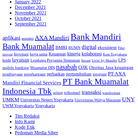
January 2022
December 2021
November 2021
October 2021
September 2021
Bank Mandiri
AXA Mandiri
aplikasi
asuransi
Bank Muamalat
digital
BMRI
ekosistem
BUMN
Fitur
kinerja
kolaborasi
Investasi
kerja sama
Keuangan
inovasi
Kota Yogyakarta
layanan
Lembaga Penjamin Simpanan
LPS
kredit
literasi
Livin' by Mandiri
nasabah
OJK
Otoritas Jasa keuangan
mobile banking
Muamalat DIN
PT AXA
pertumbuhan
perbankan
pembiayaan
penghargaan
program
PT Bank Muamalat
Mandiri Financial Services
Indonesia Tbk
transaksi
telkomsel
solusi
transformasi
UNY
UMKM
Universitas Negeri Yogyakarta
Universitas Widya Mataram
Yogyakarta
UWM Yogyakarta
Tim Redaksi
Info Kami
Kode Etik
Pedoman Media Siber