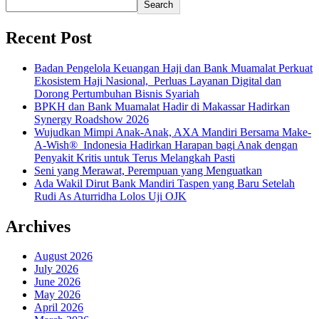
Search
Recent Post
Badan Pengelola Keuangan Haji dan Bank Muamalat Perkuat
Ekosistem Haji Nasional, Perluas Layanan Digital dan
Dorong Pertumbuhan Bisnis Syariah
BPKH dan Bank Muamalat Hadir di Makassar Hadirkan
Synergy Roadshow 2026
Wujudkan Mimpi Anak-Anak, AXA Mandiri Bersama Make-
A-Wish® Indonesia Hadirkan Harapan bagi Anak dengan
Penyakit Kritis untuk Terus Melangkah Pasti
Seni yang Merawat, Perempuan yang Menguatkan
Ada Wakil Dirut Bank Mandiri Taspen yang Baru Setelah
Rudi As Aturridha Lolos Uji OJK
Archives
August 2026
July 2026
June 2026
May 2026
April 2026