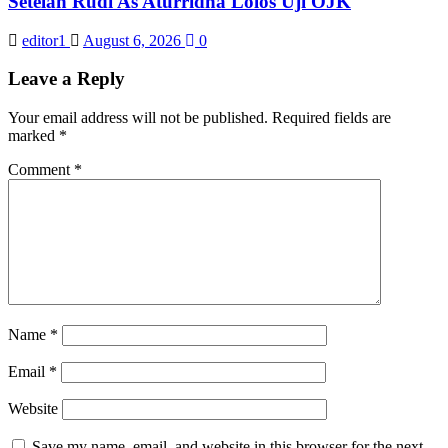
Setelah Rudi As Aturridha Lolos Uji OJK
editor1
August 6, 2026
0
Leave a Reply
Your email address will not be published.
Required fields are
marked
*
Comment
*
Name
*
Email
*
Website
Save my name, email, and website in this browser for the next