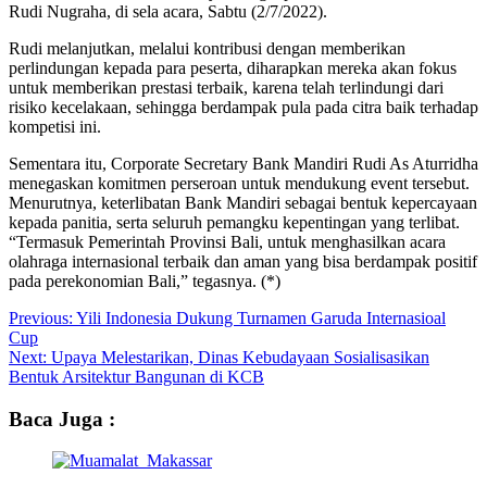
Rudi Nugraha, di sela acara, Sabtu (2/7/2022).
Rudi melanjutkan, melalui kontribusi dengan memberikan
perlindungan kepada para peserta, diharapkan mereka akan fokus
untuk memberikan prestasi terbaik, karena telah terlindungi dari
risiko kecelakaan, sehingga berdampak pula pada citra baik terhadap
kompetisi ini.
Sementara itu, Corporate Secretary Bank Mandiri Rudi As Aturridha
menegaskan komitmen perseroan untuk mendukung event tersebut.
Menurutnya, keterlibatan Bank Mandiri sebagai bentuk kepercayaan
kepada panitia, serta seluruh pemangku kepentingan yang terlibat.
“Termasuk Pemerintah Provinsi Bali, untuk menghasilkan acara
olahraga internasional terbaik dan aman yang bisa berdampak positif
pada perekonomian Bali,” tegasnya. (*)
Post
Previous:
Yili Indonesia Dukung Turnamen Garuda Internasioal
Cup
navigation
Next:
Upaya Melestarikan, Dinas Kebudayaan Sosialisasikan
Bentuk Arsitektur Bangunan di KCB
Baca Juga :