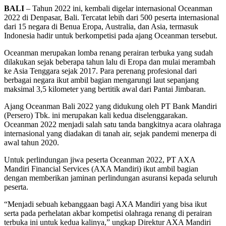
BALI
– Tahun 2022 ini, kembali digelar internasional Oceanman
2022 di Denpasar, Bali. Tercatat lebih dari 500 peserta internasional
dari 15 negara di Benua Eropa, Australia, dan Asia, termasuk
Indonesia hadir untuk berkompetisi pada ajang Oceanman tersebut.
Oceanman merupakan lomba renang perairan terbuka yang sudah
dilakukan sejak beberapa tahun lalu di Eropa dan mulai merambah
ke Asia Tenggara sejak 2017. Para perenang profesional dari
berbagai negara ikut ambil bagian mengarungi laut sepanjang
maksimal 3,5 kilometer yang bertitik awal dari Pantai Jimbaran.
Ajang Oceanman Bali 2022 yang didukung oleh PT Bank Mandiri
(Persero) Tbk. ini merupakan kali kedua diselenggarakan.
Oceanman 2022 menjadi salah satu tanda bangkitnya acara olahraga
internasional yang diadakan di tanah air, sejak pandemi menerpa di
awal tahun 2020.
Untuk perlindungan jiwa peserta Oceanman 2022, PT AXA
Mandiri Financial Services (AXA Mandiri) ikut ambil bagian
dengan memberikan jaminan perlindungan asuransi kepada seluruh
peserta.
“Menjadi sebuah kebanggaan bagi AXA Mandiri yang bisa ikut
serta pada perhelatan akbar kompetisi olahraga renang di perairan
terbuka ini untuk kedua kalinya,” ungkap Direktur AXA Mandiri