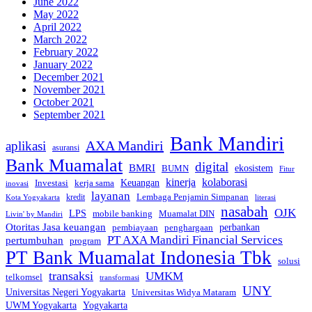
June 2022
May 2022
April 2022
March 2022
February 2022
January 2022
December 2021
November 2021
October 2021
September 2021
Bank Mandiri
AXA Mandiri
aplikasi
asuransi
Bank Muamalat
digital
BMRI
ekosistem
BUMN
Fitur
kinerja
kolaborasi
Investasi
kerja sama
Keuangan
inovasi
layanan
Lembaga Penjamin Simpanan
kredit
Kota Yogyakarta
literasi
nasabah
OJK
LPS
mobile banking
Muamalat DIN
Livin' by Mandiri
Otoritas Jasa keuangan
perbankan
pembiayaan
penghargaan
PT AXA Mandiri Financial Services
pertumbuhan
program
PT Bank Muamalat Indonesia Tbk
solusi
transaksi
UMKM
telkomsel
transformasi
UNY
Universitas Negeri Yogyakarta
Universitas Widya Mataram
Yogyakarta
UWM Yogyakarta