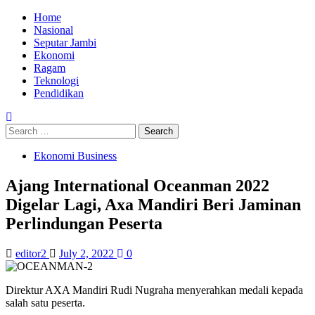
Skip
Primary
Home
to
Menu
Nasional
content
Seputar Jambi
Ekonomi
Ragam
Teknologi
Pendidikan
Search
for:
Ekonomi Business
Ajang International Oceanman 2022
Digelar Lagi, Axa Mandiri Beri Jaminan
Perlindungan Peserta
editor2
July 2, 2022
0
Direktur AXA Mandiri Rudi Nugraha menyerahkan medali kepada
salah satu peserta.