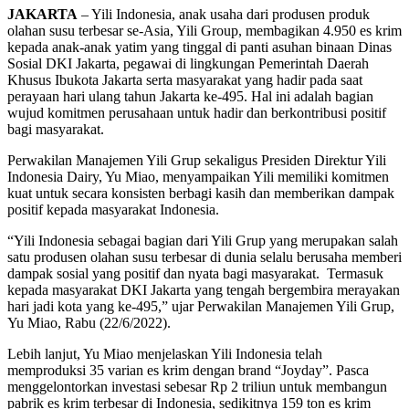
JAKARTA
– Yili Indonesia, anak usaha dari produsen produk
olahan susu terbesar se-Asia, Yili Group, membagikan 4.950 es krim
kepada anak-anak yatim yang tinggal di panti asuhan binaan Dinas
Sosial DKI Jakarta, pegawai di lingkungan Pemerintah Daerah
Khusus Ibukota Jakarta serta masyarakat yang hadir pada saat
perayaan hari ulang tahun Jakarta ke-495. Hal ini adalah bagian
wujud komitmen perusahaan untuk hadir dan berkontribusi positif
bagi masyarakat.
Perwakilan Manajemen Yili Grup sekaligus Presiden Direktur Yili
Indonesia Dairy, Yu Miao, menyampaikan Yili memiliki komitmen
kuat untuk secara konsisten berbagi kasih dan memberikan dampak
positif kepada masyarakat Indonesia.
“Yili Indonesia sebagai bagian dari Yili Grup yang merupakan salah
satu produsen olahan susu terbesar di dunia selalu berusaha memberi
dampak sosial yang positif dan nyata bagi masyarakat. Termasuk
kepada masyarakat DKI Jakarta yang tengah bergembira merayakan
hari jadi kota yang ke-495,” ujar Perwakilan Manajemen Yili Grup,
Yu Miao, Rabu (22/6/2022).
Lebih lanjut, Yu Miao menjelaskan Yili Indonesia telah
memproduksi 35 varian es krim dengan brand “Joyday”. Pasca
menggelontorkan investasi sebesar Rp 2 triliun untuk membangun
pabrik es krim terbesar di Indonesia, sedikitnya 159 ton es krim