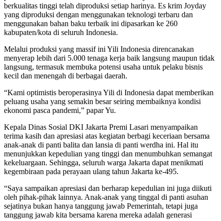
berkualitas tinggi telah diproduksi setiap harinya. Es krim Joyday
yang diproduksi dengan menggunakan teknologi terbaru dan
menggunakan bahan baku terbaik ini dipasarkan ke 260
kabupaten/kota di seluruh Indonesia.
Melalui produksi yang massif ini Yili Indonesia direncanakan
menyerap lebih dari 5.000 tenaga kerja baik langsung maupun tidak
langsung, termasuk membuka potensi usaha untuk pelaku bisnis
kecil dan menengah di berbagai daerah.
“Kami optimistis beroperasinya Yili di Indonesia dapat memberikan
peluang usaha yang semakin besar seiring membaiknya kondisi
ekonomi pasca pandemi,” papar Yu.
Kepala Dinas Sosial DKI Jakarta Premi Lasari menyampaikan
terima kasih dan apresiasi atas kegiatan berbagi keceriaan bersama
anak-anak di panti balita dan lansia di panti werdha ini. Hal itu
menunjukkan kepedulian yang tinggi dan menumbuhkan semangat
kekeluargaan. Sehingga, seluruh warga Jakarta dapat menikmati
kegembiraan pada perayaan ulang tahun Jakarta ke-495.
“Saya sampaikan apresiasi dan berharap kepedulian ini juga diikuti
oleh pihak-pihak lainnya. Anak-anak yang tinggal di panti asuhan
sejatinya bukan hanya tanggung jawab Pemerintah, tetapi juga
tanggung jawab kita bersama karena mereka adalah generasi