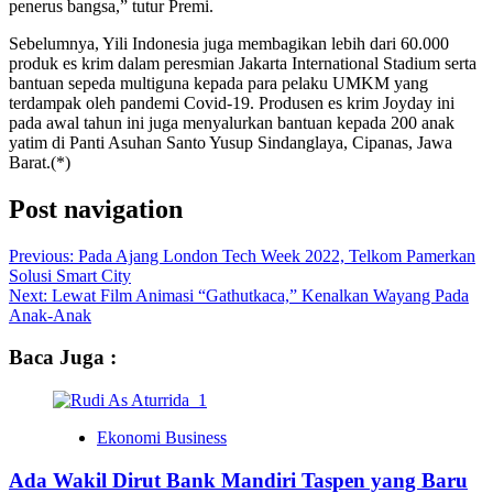
penerus bangsa,” tutur Premi.
Sebelumnya, Yili Indonesia juga membagikan lebih dari 60.000
produk es krim dalam peresmian Jakarta International Stadium serta
bantuan sepeda multiguna kepada para pelaku UMKM yang
terdampak oleh pandemi Covid-19. Produsen es krim Joyday ini
pada awal tahun ini juga menyalurkan bantuan kepada 200 anak
yatim di Panti Asuhan Santo Yusup Sindanglaya, Cipanas, Jawa
Barat.(*)
Post navigation
Previous:
Pada Ajang London Tech Week 2022, Telkom Pamerkan
Solusi Smart City
Next:
Lewat Film Animasi “Gathutkaca,” Kenalkan Wayang Pada
Anak-Anak
Baca Juga :
Ekonomi Business
Ada Wakil Dirut Bank Mandiri Taspen yang Baru