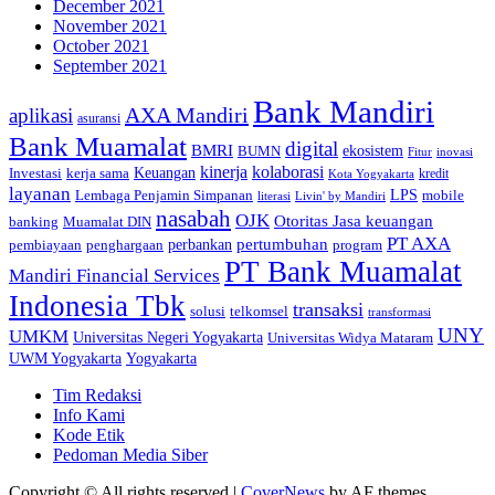
December 2021
November 2021
October 2021
September 2021
Bank Mandiri
AXA Mandiri
aplikasi
asuransi
Bank Muamalat
digital
BMRI
ekosistem
BUMN
inovasi
Fitur
kinerja
kolaborasi
Investasi
kerja sama
Keuangan
kredit
Kota Yogyakarta
layanan
Lembaga Penjamin Simpanan
LPS
mobile
literasi
Livin' by Mandiri
nasabah
OJK
Otoritas Jasa keuangan
banking
Muamalat DIN
PT AXA
pertumbuhan
perbankan
pembiayaan
penghargaan
program
PT Bank Muamalat
Mandiri Financial Services
Indonesia Tbk
transaksi
telkomsel
solusi
transformasi
UNY
UMKM
Universitas Negeri Yogyakarta
Universitas Widya Mataram
Yogyakarta
UWM Yogyakarta
Tim Redaksi
Info Kami
Kode Etik
Pedoman Media Siber
Copyright © All rights reserved
|
CoverNews
by AF themes.