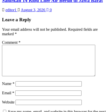
Salurkan 14 Ribu Liter Air Bersih di Jawa Barat
editor1
August 3, 2026
0
Leave a Reply
Your email address will not be published.
Required fields are
marked
*
Comment
*
Name
*
Email
*
Website
Save my name, email, and website in this browser for the next