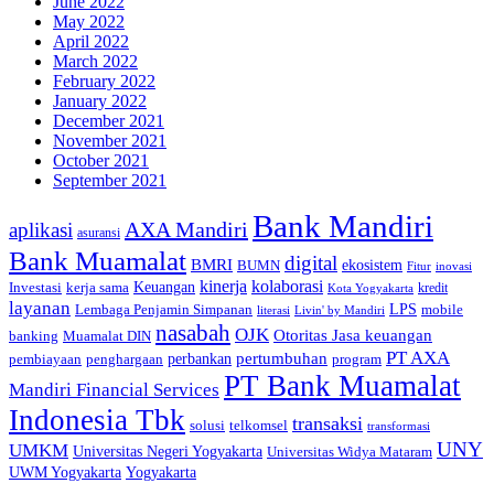
June 2022
May 2022
April 2022
March 2022
February 2022
January 2022
December 2021
November 2021
October 2021
September 2021
Bank Mandiri
AXA Mandiri
aplikasi
asuransi
Bank Muamalat
digital
BMRI
ekosistem
BUMN
inovasi
Fitur
kinerja
kolaborasi
Investasi
kerja sama
Keuangan
kredit
Kota Yogyakarta
layanan
Lembaga Penjamin Simpanan
LPS
mobile
literasi
Livin' by Mandiri
nasabah
OJK
Otoritas Jasa keuangan
banking
Muamalat DIN
PT AXA
pertumbuhan
perbankan
pembiayaan
penghargaan
program
PT Bank Muamalat
Mandiri Financial Services
Indonesia Tbk
transaksi
telkomsel
solusi
transformasi
UNY
UMKM
Universitas Negeri Yogyakarta
Universitas Widya Mataram
Yogyakarta
UWM Yogyakarta