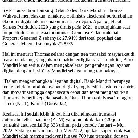
SVP Transaction Banking Retail Sales Bank Mandiri Thomas
Wahyudi menjelaskan, pihaknya optimistis akselerasi pertumbuhan
ekonomi digital akan semakin masif ke depan. Apalagi, Hasil
Sensus Penduduk 2020 yang dirilis pada 2021, menunjukkan saat
ini penduduk Indonesia didominasi Generasi Z dan milenial.
Proporsi Generasi Z sebanyak 27,94% dari total populasi dan
Generasi Milenial sebanyak 25,87%.
Hal ini menurut Thomas selaras dengan tren transaksi masyarakat di
masa mendatang yang akan semakin terdigitalisasi. Untuk itu, Bank
Mandiri kian serius dalam mengakselerasi pengembangan layanan
digital, dengan Livin’ by Mandiri sebagai ujung tombaknya.
“Dalam mengembangkan layanan digital, Bank Mandiri berupaya
menghadirkan produk layanan digital yang bersifat customer centric
dan inovatif sehingga dapat secara cepat dan tepat menghadirkan
fitur serta benefit kepada nasabah,” kata Thomas di Nusa Tenggara
Timur (NTT), Kamis (16/6/2022).
Realisasi ini sudah lebih tinggi bila dibandingkan transaksi
automatic teller machine (ATM) yang membukukan 429 juta
transaksi atau senilai Rp 333 triliun pada periode Januari – Mei
2022. Sedangkan sampai akhir Mei 2022, aplikasi super milik Bank
Mandiri telah mampu melayani hingga 700 juta transaksi dengan