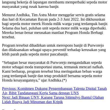
langsung bekerja di lapangan membantu memperbaiki sepeda motor
masyarakat yang rusak karena banjir.
Menurut Andhika, Tim Astra Motor menggelar servis gratis selama
dua hari di Kecamatan Bayan pada 2-3 Juni 2022. Ini dikhususkan
bagi sepeda motor merek Honda milik warga yang terdampak banjir.
Selama dua hari, puluhan unit sepeda motor milik warga diperbaiki.
Mereka benar-benar merasakan manfaat Program Honda Berbagi
tersebut.
Program tersebut dihadirkan untuk merespons banjir di Purworejo
dan dilaksanakan sebagai upaya preventif terhadap kerusakan yang
lebih parah pada sepeda motor pascabanjir.
“Sebagian besar masyarakat di Purworejo mengandalkan sepeda
motor sebagai moda transportasi utama, termasuk mencari nafkah.
Kami berharap, program tersebut bisa meringankan beban warga
yang terdampak banjir dan tetap produktif bersama sepeda motor
Honda kesayangannya,” ujar Andhika.(*)
Post
Previous:
Komitmen Dukung Pengembangan Talenta Digital Tanah
Air, Bibit Tandatangani Kerja Sama dengan UNS
navigation
Next:
Jadi Binaan UNY, Karang Taruna Sitimulyo Bantul Olahan
Lidah Buaya Jadi Minuman dan Kripik