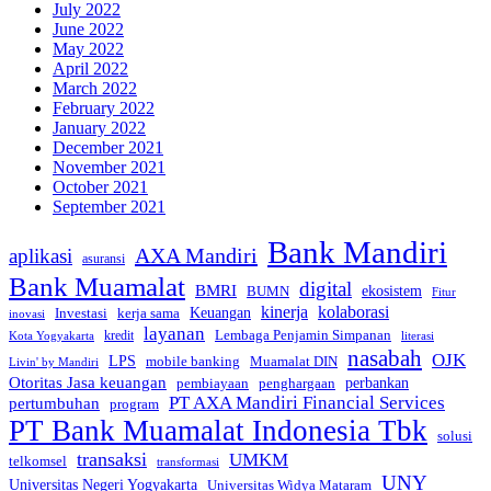
July 2022
June 2022
May 2022
April 2022
March 2022
February 2022
January 2022
December 2021
November 2021
October 2021
September 2021
Bank Mandiri
AXA Mandiri
aplikasi
asuransi
Bank Muamalat
digital
BMRI
ekosistem
BUMN
Fitur
kinerja
kolaborasi
Investasi
kerja sama
Keuangan
inovasi
layanan
Lembaga Penjamin Simpanan
kredit
Kota Yogyakarta
literasi
nasabah
OJK
LPS
mobile banking
Muamalat DIN
Livin' by Mandiri
Otoritas Jasa keuangan
perbankan
pembiayaan
penghargaan
PT AXA Mandiri Financial Services
pertumbuhan
program
PT Bank Muamalat Indonesia Tbk
solusi
transaksi
UMKM
telkomsel
transformasi
UNY
Universitas Negeri Yogyakarta
Universitas Widya Mataram