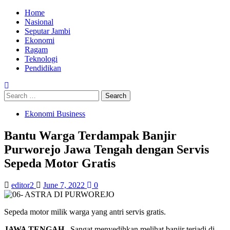
Skip
Primary
Home
to
Menu
Nasional
content
Seputar Jambi
Ekonomi
Ragam
Teknologi
Pendidikan
Search
for:
Ekonomi Business
Bantu Warga Terdampak Banjir
Purworejo Jawa Tengah dengan Servis
Sepeda Motor Gratis
editor2
June 7, 2022
0
Sepeda motor milik warga yang antri servis gratis.
JAWA TENGAH
– Sangat menyedihkan melihat banjir terjadi di