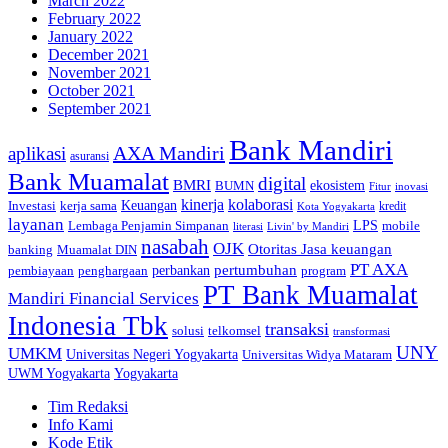
March 2022
February 2022
January 2022
December 2021
November 2021
October 2021
September 2021
Bank Mandiri
AXA Mandiri
aplikasi
asuransi
Bank Muamalat
digital
BMRI
ekosistem
BUMN
inovasi
Fitur
kinerja
kolaborasi
Investasi
kerja sama
Keuangan
kredit
Kota Yogyakarta
layanan
Lembaga Penjamin Simpanan
LPS
mobile
literasi
Livin' by Mandiri
nasabah
OJK
Otoritas Jasa keuangan
banking
Muamalat DIN
PT AXA
pertumbuhan
perbankan
pembiayaan
penghargaan
program
PT Bank Muamalat
Mandiri Financial Services
Indonesia Tbk
transaksi
telkomsel
solusi
transformasi
UNY
UMKM
Universitas Negeri Yogyakarta
Universitas Widya Mataram
Yogyakarta
UWM Yogyakarta
Tim Redaksi
Info Kami
Kode Etik