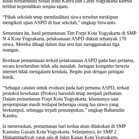
Balai Rehabilitasi Sosial Bina Karya dan Laras Yogyakarta karena
terlibat kepemilikan senjata tajam.
“Pihak sekolah tetap memfasilitasi siswa tersebut meskipun
mengikuti ujian ASPD di luar sekolah,” ungkap Siswanto.
Sementara itu, hasil pemantauan Tim Forpi Kota Yogyakarta di SMP
N 4 Kota Yogyakarta, pelaksanaan ASPD diikuti sebanyak 170
siswa. Mereka dibagi dalam dua sesi dan menggunakan tiga
ruangan.
Berdasar pemantauan terkait pelaksanaan ASPD pada hari pertama,
secara keseluruhan tidak ada masalah. Jaringan komputer beserta
internet tidak mengalami kendala. Begitu pun dengan jaringan
listrik.
“Sebagai catatan untuk evaluasi pada hari pertama ASPD, terkait
protokol kesehatan (Prokes) haruslah tetap menjadi perhatian.
Dalam pemantauan Forpi Kota Yogyakarta, khususnya saat
penjemputan masih terdapat beberapa orang tua siswa yang
berkumpul, sehingga terjadi penumpukan,” ungkap Baharudin
Kamba.
Ia meneruskan, pemantauan hari kedua akan dilakukan di SMP
Kanisius Gayam Kota Yogyakarta. Selanjutnya, ke SMP 2
Muhammadiyah yang ada di Jalan Kapas Kota Yogyakarta.