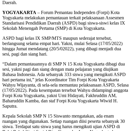
Daerah.
YOGYAKARTA
– Forum Pemantau Independen (Forpi) Kota
Yogyakarta melakukan pemantauan terkait pelaksanaan Assesmen
Standarisasi Pendidikan Daerah (ASPD) bagi siswa-siswi kelas IX
Sekolah Menengah Pertama (SMP) di Kota Yogyakarta.
ASPD bagi kelas IX SMP/MTS maupun sederajat tersebut,
berlangsung selama empat hari. Yakni, mulai Selasa (17/05/2022)
hingga Jumat mendatang (20/5/02022), yang dibagi menjadi dua
sesi, pagi dan siang hari.
“Dalam pemantauannya di SMP N 15 Kota Yogyakarta dibagi dua
sesi, yakni pagi dan siang dengan mata pelajaran yang diujikan
Bahasa Indonesia. Ada sebanyak 333 siswa yang mengikuti ASPD
hari pertama ini,” jelas Koordinator Tim Forpi Kota Yogyakarta
Wahyu Wijayanta, di sela-sela memantau pelaksanaan ASPD, Selasa
(17/05/2022). Pada kesempatan tersebut Wahyu didampingi anggota
Forpi Kota Yogyakarta, yakni Umi Hidayati, Fakhruddin AM,
Baharuddin Kamba, dan staf Forpi Kota Yogyakarta Wiwid H.
Saputra.
Kepala Sekolah SMP N 15 Siswanto mengatakan, ada enam
ruangan yang digunakan. Setiap ruangan diisi peserta sebanyak 30
siswa. Terdapat satu siswa yang harus mengikuti ujian ASPD di