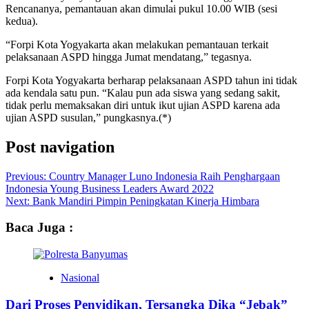
Rencananya, pemantauan akan dimulai pukul 10.00 WIB (sesi
kedua).
“Forpi Kota Yogyakarta akan melakukan pemantauan terkait
pelaksanaan ASPD hingga Jumat mendatang,” tegasnya.
Forpi Kota Yogyakarta berharap pelaksanaan ASPD tahun ini tidak
ada kendala satu pun. “Kalau pun ada siswa yang sedang sakit,
tidak perlu memaksakan diri untuk ikut ujian ASPD karena ada
ujian ASPD susulan,” pungkasnya.(*)
Post navigation
Previous:
Country Manager Luno Indonesia Raih Penghargaan
Indonesia Young Business Leaders Award 2022
Next:
Bank Mandiri Pimpin Peningkatan Kinerja Himbara
Baca Juga :
Nasional
Dari Proses Penyidikan, Tersangka Dika “Jebak”