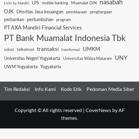
nasabah
LPS
mobile banking
Muamalat DIN
Livin' by Mandiri
OJK
Otoritas Jasa keuangan
pembiayaan
penghargaan
pertumbuhan
perbankan
program
PT AXA Mandiri Financial Services
PT Bank Muamalat Indonesia Tbk
transaksi
UMKM
solusi
telkomsel
transformasi
UNY
Universitas Negeri Yogyakarta
Universitas Widya Mataram
UWM Yogyakarta
Yogyakarta
Tim Redaksi
Info Kami
Kode Etik
Pedoman Media Siber
Copyright © All rights reserved
|
CoverNews
by AF
themes.