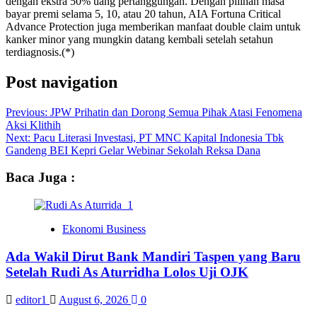
dengan ekstra 50% uang pertanggungan. Dengan pilihan masa
bayar premi selama 5, 10, atau 20 tahun, AIA Fortuna Critical
Advance Protection juga memberikan manfaat double claim untuk
kanker minor yang mungkin datang kembali setelah setahun
terdiagnosis.(*)
Post navigation
Previous:
JPW Prihatin dan Dorong Semua Pihak Atasi Fenomena
Aksi Klithih
Next:
Pacu Literasi Investasi, PT MNC Kapital Indonesia Tbk
Gandeng BEI Kepri Gelar Webinar Sekolah Reksa Dana
Baca Juga :
Ekonomi Business
Ada Wakil Dirut Bank Mandiri Taspen yang Baru
Setelah Rudi As Aturridha Lolos Uji OJK
editor1
August 6, 2026
0