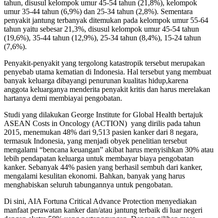
tahun, disusul kelompok umur 45-54 tahun (21,8%), kelompok
umur 35-44 tahun (6,9%) dan 25-34 tahun (2,8%). Sementara
penyakit jantung terbanyak ditemukan pada kelompok umur 55-64
tahun yaitu sebesar 21,3%, disusul kelompok umur 45-54 tahun
(19,6%), 35-44 tahun (12,9%), 25-34 tahun (8,4%), 15-24 tahun
(7,6%).
Penyakit-penyakit yang tergolong katastropik tersebut merupakan
penyebab utama kematian di Indonesia. Hal tersebut yang membuat
banyak keluarga dibayangi penurunan kualitas hidup,karena
anggota keluarganya menderita penyakit kritis dan harus merelakan
hartanya demi membiayai pengobatan.
Studi yang dilakukan George Institute for Global Health bertajuk
ASEAN Costs in Oncology (ACTION) yang dirilis pada tahun
2015, menemukan 48% dari 9,513 pasien kanker dari 8 negara,
termasuk Indonesia, yang menjadi obyek penelitian tersebut
mengalami “bencana keuangan” akibat harus menyisihkan 30% atau
lebih pendapatan keluarga untuk membayar biaya pengobatan
kanker. Sebanyak 44% pasien yang berhasil sembuh dari kanker,
mengalami kesulitan ekonomi. Bahkan, banyak yang harus
menghabiskan seluruh tabungannya untuk pengobatan.
Di sini, AIA Fortuna Critical Advance Protection menyediakan
manfaat perawatan kanker dan/atau jantung terbaik di luar negeri