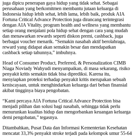
juga dipicu penerapan gaya hidup yang tidak sehat. Sebagai
perusahaan yang berkomitmen membantu jutaan keluarga di
Indonesia hidup lebih sehat, lebih lama, lebih baik, produk AIA
Fortuna Critical Advance Protection juga dirancang terintegrasi
dengan AIA Vitality, program health and wellness yang membantu
setiap orang menjalani pola hidup sehat dengan cara yang mudah
dan menawarkan rewards seperti diskon premi, cashback, juga
berbagai voucher menarik. “Semakin nasabah aktif berolahraga,
reward yang didapat akan semakin besar dan mendapatkan
cashback setiap tahunnya,” imbuhnya.
Head of Consumer Product, Preferred, & Personalization CIMB
Niaga Noviady Wahyudi menyampaikan, di masa sekarang, risiko
penyakit kritis semakin tidak bisa diprediksi. Karena itu,
menyiapkan proteksi terhadap penyakit kritis merupakan sebuah
keniscayaan, untuk menghindarkan keluarga dari beban finansial
akibat tingginya biaya pengobatan.
“Kami percaya AIA Fortuna Critical Advance Protection bisa
menjadi pilihan dan solusi bagi nasabah, sehingga tidak perlu
menurunkan kualitas hidup dan mengorbankan keuangan keluarga
demi pengobatan,” tegasnya.
Ditambahkan, Pusat Data dan Informasi Kementerian Kesehatan
mencatat 33,3% penyakit stroke terjadi pada kelompok umur 55-64