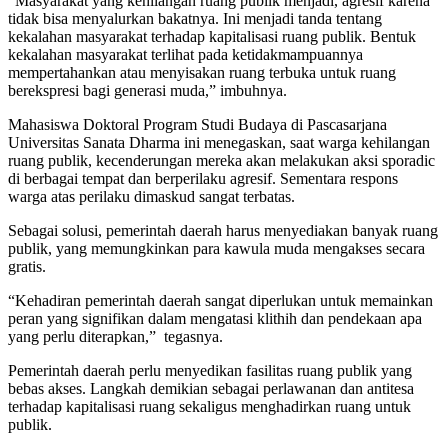
“Masyarakat yang kehilangan ruang publik menjadi, agresif karena
tidak bisa menyalurkan bakatnya. Ini menjadi tanda tentang
kekalahan masyarakat terhadap kapitalisasi ruang publik. Bentuk
kekalahan masyarakat terlihat pada ketidakmampuannya
mempertahankan atau menyisakan ruang terbuka untuk ruang
berekspresi bagi generasi muda,” imbuhnya.
Mahasiswa Doktoral Program Studi Budaya di Pascasarjana
Universitas Sanata Dharma ini menegaskan, saat warga kehilangan
ruang publik, kecenderungan mereka akan melakukan aksi sporadic
di berbagai tempat dan berperilaku agresif. Sementara respons
warga atas perilaku dimaskud sangat terbatas.
Sebagai solusi, pemerintah daerah harus menyediakan banyak ruang
publik, yang memungkinkan para kawula muda mengakses secara
gratis.
“Kehadiran pemerintah daerah sangat diperlukan untuk memainkan
peran yang signifikan dalam mengatasi klithih dan pendekaan apa
yang perlu diterapkan,” tegasnya.
Pemerintah daerah perlu menyedikan fasilitas ruang publik yang
bebas akses. Langkah demikian sebagai perlawanan dan antitesa
terhadap kapitalisasi ruang sekaligus menghadirkan ruang untuk
publik.