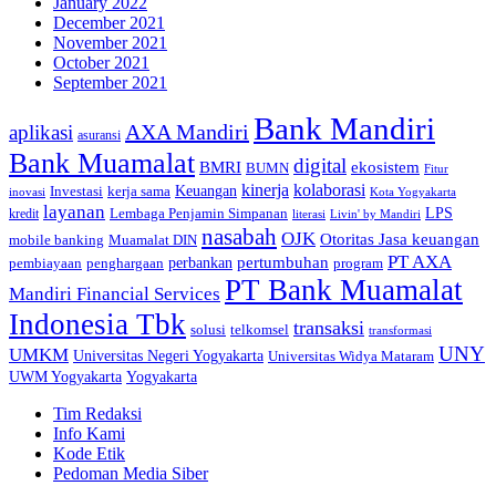
January 2022
December 2021
November 2021
October 2021
September 2021
Bank Mandiri
AXA Mandiri
aplikasi
asuransi
Bank Muamalat
digital
BMRI
ekosistem
BUMN
Fitur
kinerja
kolaborasi
Investasi
kerja sama
Keuangan
inovasi
Kota Yogyakarta
layanan
Lembaga Penjamin Simpanan
LPS
kredit
literasi
Livin' by Mandiri
nasabah
OJK
Otoritas Jasa keuangan
mobile banking
Muamalat DIN
PT AXA
pertumbuhan
perbankan
pembiayaan
penghargaan
program
PT Bank Muamalat
Mandiri Financial Services
Indonesia Tbk
transaksi
telkomsel
solusi
transformasi
UNY
UMKM
Universitas Negeri Yogyakarta
Universitas Widya Mataram
Yogyakarta
UWM Yogyakarta
Tim Redaksi
Info Kami
Kode Etik
Pedoman Media Siber