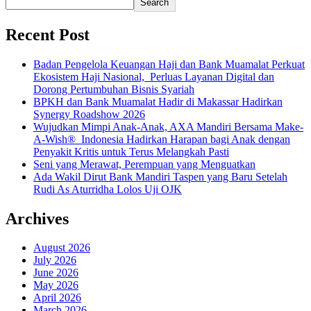
Search
Recent Post
Badan Pengelola Keuangan Haji dan Bank Muamalat Perkuat
Ekosistem Haji Nasional, Perluas Layanan Digital dan
Dorong Pertumbuhan Bisnis Syariah
BPKH dan Bank Muamalat Hadir di Makassar Hadirkan
Synergy Roadshow 2026
Wujudkan Mimpi Anak-Anak, AXA Mandiri Bersama Make-
A-Wish® Indonesia Hadirkan Harapan bagi Anak dengan
Penyakit Kritis untuk Terus Melangkah Pasti
Seni yang Merawat, Perempuan yang Menguatkan
Ada Wakil Dirut Bank Mandiri Taspen yang Baru Setelah
Rudi As Aturridha Lolos Uji OJK
Archives
August 2026
July 2026
June 2026
May 2026
April 2026
March 2026