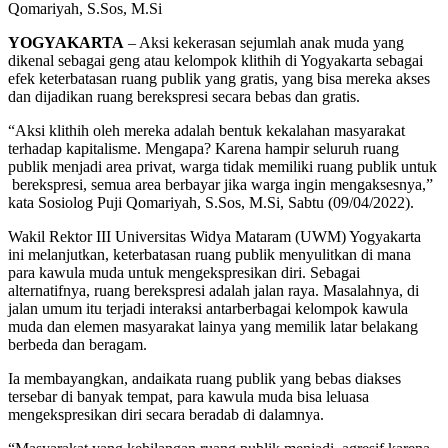
Qomariyah, S.Sos, M.Si
YOGYAKARTA
– Aksi kekerasan sejumlah anak muda yang
dikenal sebagai geng atau kelompok klithih di Yogyakarta sebagai
efek keterbatasan ruang publik yang gratis, yang bisa mereka akses
dan dijadikan ruang berekspresi secara bebas dan gratis.
“Aksi klithih oleh mereka adalah bentuk kekalahan masyarakat
terhadap kapitalisme. Mengapa? Karena hampir seluruh ruang
publik menjadi area privat, warga tidak memiliki ruang publik untuk
berekspresi, semua area berbayar jika warga ingin mengaksesnya,”
kata Sosiolog Puji Qomariyah, S.Sos, M.Si, Sabtu (09/04/2022).
Wakil Rektor III Universitas Widya Mataram (UWM) Yogyakarta
ini melanjutkan, keterbatasan ruang publik menyulitkan di mana
para kawula muda untuk mengekspresikan diri. Sebagai
alternatifnya, ruang berekspresi adalah jalan raya. Masalahnya, di
jalan umum itu terjadi interaksi antarberbagai kelompok kawula
muda dan elemen masyarakat lainya yang memilik latar belakang
berbeda dan beragam.
Ia membayangkan, andaikata ruang publik yang bebas diakses
tersebar di banyak tempat, para kawula muda bisa leluasa
mengekspresikan diri secara beradab di dalamnya.