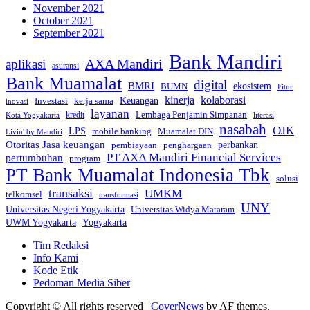
November 2021
October 2021
September 2021
Bank Mandiri
AXA Mandiri
aplikasi
asuransi
Bank Muamalat
digital
BMRI
ekosistem
BUMN
Fitur
kinerja
kolaborasi
Investasi
kerja sama
Keuangan
inovasi
layanan
Lembaga Penjamin Simpanan
kredit
Kota Yogyakarta
literasi
nasabah
OJK
LPS
mobile banking
Muamalat DIN
Livin' by Mandiri
Otoritas Jasa keuangan
perbankan
pembiayaan
penghargaan
PT AXA Mandiri Financial Services
pertumbuhan
program
PT Bank Muamalat Indonesia Tbk
solusi
transaksi
UMKM
telkomsel
transformasi
UNY
Universitas Negeri Yogyakarta
Universitas Widya Mataram
Yogyakarta
UWM Yogyakarta
Tim Redaksi
Info Kami
Kode Etik
Pedoman Media Siber
Copyright © All rights reserved
|
CoverNews
by AF themes.