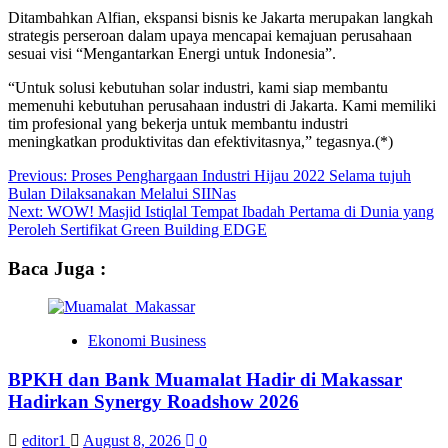
Ditambahkan Alfian, ekspansi bisnis ke Jakarta merupakan langkah
strategis perseroan dalam upaya mencapai kemajuan perusahaan
sesuai visi “Mengantarkan Energi untuk Indonesia”.
“Untuk solusi kebutuhan solar industri, kami siap membantu
memenuhi kebutuhan perusahaan industri di Jakarta. Kami memiliki
tim profesional yang bekerja untuk membantu industri
meningkatkan produktivitas dan efektivitasnya,” tegasnya.(*)
Previous:
Proses Penghargaan Industri Hijau 2022 Selama tujuh
Bulan Dilaksanakan Melalui SIINas
Next:
WOW! Masjid Istiqlal Tempat Ibadah Pertama di Dunia yang
Peroleh Sertifikat Green Building EDGE
Baca Juga :
Ekonomi Business
BPKH dan Bank Muamalat Hadir di Makassar
Hadirkan Synergy Roadshow 2026
editor1
August 8, 2026
0