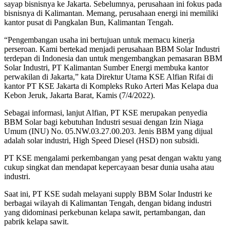
sayap bisnisnya ke Jakarta. Sebelumnya, perusahaan ini fokus pada
bisnisnya di Kalimantan. Memang, perusahaan energi ini memiliki
kantor pusat di Pangkalan Bun, Kalimantan Tengah.
“Pengembangan usaha ini bertujuan untuk memacu kinerja
perseroan. Kami bertekad menjadi perusahaan BBM Solar Industri
terdepan di Indonesia dan untuk mengembangkan pemasaran BBM
Solar Industri, PT Kalimantan Sumber Energi membuka kantor
perwakilan di Jakarta,” kata Direktur Utama KSE Alfian Rifai di
kantor PT KSE Jakarta di Kompleks Ruko Arteri Mas Kelapa dua
Kebon Jeruk, Jakarta Barat, Kamis (7/4/2022).
Sebagai informasi, lanjut Alfian, PT KSE merupakan penyedia
BBM Solar bagi kebutuhan Industri sesuai dengan Izin Niaga
Umum (INU) No. 05.NW.03.27.00.203. Jenis BBM yang dijual
adalah solar industri, High Speed Diesel (HSD) non subsidi.
PT KSE mengalami perkembangan yang pesat dengan waktu yang
cukup singkat dan mendapat kepercayaan besar dunia usaha atau
industri.
Saat ini, PT KSE sudah melayani supply BBM Solar Industri ke
berbagai wilayah di Kalimantan Tengah, dengan bidang industri
yang didominasi perkebunan kelapa sawit, pertambangan, dan
pabrik kelapa sawit.