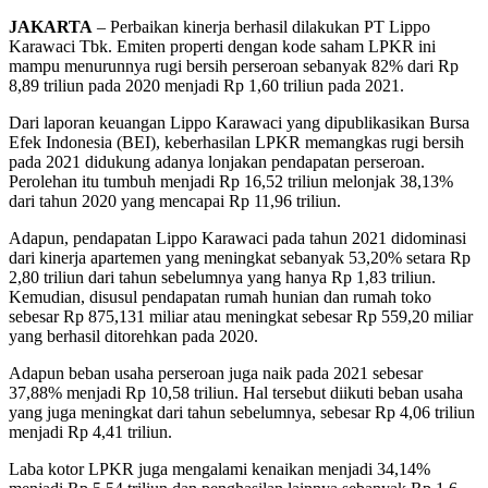
JAKARTA
– Perbaikan kinerja berhasil dilakukan PT Lippo
Karawaci Tbk. Emiten properti dengan kode saham LPKR ini
mampu menurunnya rugi bersih perseroan sebanyak 82% dari Rp
8,89 triliun pada 2020 menjadi Rp 1,60 triliun pada 2021.
Dari laporan keuangan Lippo Karawaci yang dipublikasikan Bursa
Efek Indonesia (BEI), keberhasilan LPKR memangkas rugi bersih
pada 2021 didukung adanya lonjakan pendapatan perseroan.
Perolehan itu tumbuh menjadi Rp 16,52 triliun melonjak 38,13%
dari tahun 2020 yang mencapai Rp 11,96 triliun.
Adapun, pendapatan Lippo Karawaci pada tahun 2021 didominasi
dari kinerja apartemen yang meningkat sebanyak 53,20% setara Rp
2,80 triliun dari tahun sebelumnya yang hanya Rp 1,83 triliun.
Kemudian, disusul pendapatan rumah hunian dan rumah toko
sebesar Rp 875,131 miliar atau meningkat sebesar Rp 559,20 miliar
yang berhasil ditorehkan pada 2020.
Adapun beban usaha perseroan juga naik pada 2021 sebesar
37,88% menjadi Rp 10,58 triliun. Hal tersebut diikuti beban usaha
yang juga meningkat dari tahun sebelumnya, sebesar Rp 4,06 triliun
menjadi Rp 4,41 triliun.
Laba kotor LPKR juga mengalami kenaikan menjadi 34,14%