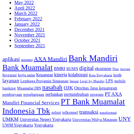
May 2022
April 2022
March 2022
February 2022
January 2022
December 2021
November 2021
October 2021
September 2021
Bank Mandiri
AXA Mandiri
aplikasi
asuransi
Bank Muamalat
digital
BMRI
ekosistem
BUMN
inovasi
Fitur
kinerja
kolaborasi
Investasi
kerja sama
Keuangan
kredit
Kota Yogyakarta
layanan
Lembaga Penjamin Simpanan
LPS
mobile
literasi
Livin' by Mandiri
nasabah
OJK
Otoritas Jasa keuangan
banking
Muamalat DIN
PT AXA
pertumbuhan
perbankan
pembiayaan
penghargaan
program
PT Bank Muamalat
Mandiri Financial Services
Indonesia Tbk
transaksi
telkomsel
solusi
transformasi
UNY
UMKM
Universitas Negeri Yogyakarta
Universitas Widya Mataram
Yogyakarta
UWM Yogyakarta