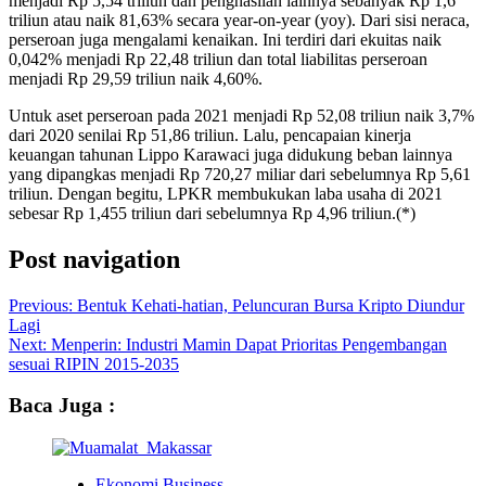
menjadi Rp 5,54 triliun dan penghasilan lainnya sebanyak Rp 1,6
triliun atau naik 81,63% secara year-on-year (yoy). Dari sisi neraca,
perseroan juga mengalami kenaikan. Ini terdiri dari ekuitas naik
0,042% menjadi Rp 22,48 triliun dan total liabilitas perseroan
menjadi Rp 29,59 triliun naik 4,60%.
Untuk aset perseroan pada 2021 menjadi Rp 52,08 triliun naik 3,7%
dari 2020 senilai Rp 51,86 triliun. Lalu, pencapaian kinerja
keuangan tahunan Lippo Karawaci juga didukung beban lainnya
yang dipangkas menjadi Rp 720,27 miliar dari sebelumnya Rp 5,61
triliun. Dengan begitu, LPKR membukukan laba usaha di 2021
sebesar Rp 1,455 triliun dari sebelumnya Rp 4,96 triliun.(*)
Post navigation
Previous:
Bentuk Kehati-hatian, Peluncuran Bursa Kripto Diundur
Lagi
Next:
Menperin: Industri Mamin Dapat Prioritas Pengembangan
sesuai RIPIN 2015-2035
Baca Juga :
Ekonomi Business