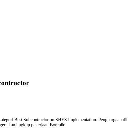
contractor
tegori Best Subcontractor on SHES Implementation. Penghargaan diber
erjakan lingkup pekerjaan Borepile.