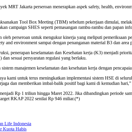
yek MRT Jakarta perseroan menerapkan aspek safety, health, environme
sanakan Tool Box Meeting (TBM) sebelum pekerjaan dimulai, melakuka
akan campaign SHES seperti pemasangan rambu-rambu dan papan inform
ahun oleh perseroan untuk mengukur kinerja yang meliputi pemeriksaan 
fety and environment sampai dengan penanganan material B3 dan area perb
uksi, penerapan keselamatan dan Kesehatan kerja (K3) menjadi priorit
) dan sesuai persyaratan regulasi yang berlaku.
 sistem manajemen keselamatan dan kesehatan kerja dengan pencapaian
aya kami untuk terus meningkatkan implementasi sistem HSE di seluru
aga dan memberikan imbal-balik positif bagi kami di kemudian hari,” 
 menjadi Rp 1 triliun hingga Maret 2022. Jika dibandingkan periode sam
 target RKAP 2022 senilai Rp 946 miliar.(*)
 Life Indonesia
r Kuota Habis