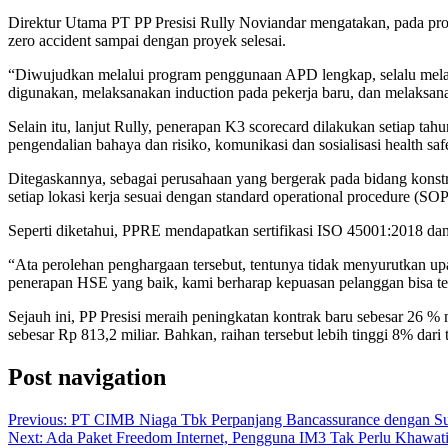
Direktur Utama PT PP Presisi Rully Noviandar mengatakan, pada pro
zero accident sampai dengan proyek selesai.
“Diwujudkan melalui program penggunaan APD lengkap, selalu melak
digunakan, melaksanakan induction pada pekerja baru, dan melaksan
Selain itu, lanjut Rully, penerapan K3 scorecard dilakukan setiap t
pengendalian bahaya dan risiko, komunikasi dan sosialisasi health sa
Ditegaskannya, sebagai perusahaan yang bergerak pada bidang konstr
setiap lokasi kerja sesuai dengan standard operational procedure (SOP
Seperti diketahui, PPRE mendapatkan sertifikasi ISO 45001:2018 dan
“Ata perolehan penghargaan tersebut, tentunya tidak menyurutkan up
penerapan HSE yang baik, kami berharap kepuasan pelanggan bisa terj
Sejauh ini, PP Presisi meraih peningkatan kontrak baru sebesar 26 %
sebesar Rp 813,2 miliar. Bahkan, raihan tersebut lebih tinggi 8% dari
Post navigation
Previous:
PT CIMB Niaga Tbk Perpanjang Bancassurance dengan Sun
Next:
Ada Paket Freedom Internet, Pengguna IM3 Tak Perlu Khawati