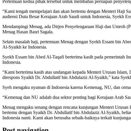
Pertemuan kedua pihak tersebut untuk membahas persiapan penyelenga
“Kami tengah mempelajari dan akan bertemu dengan Menteri Haji Sa
audiensi Duta Besar Kerajaan Arab Saudi untuk Indonesia, Syekh Ess
Mendampingi Menag, ada Dirjen Penyelengaraan Haji dan Umroh (P
Menag Hasan Basri Sagala.
Selain masalah haji, pertemuan Menag dengan Syekh Essam bin Abed
Al-Syaikh ke Indonesia.
Syekh Essam bin Abed Al-Taqafi berterima kasih pada pemerintah I
Indonesia.
“Kami berterima kasih atas undangan kepada Menteri Urusan Islam, 
direspons Syaikh Dr. Abdullatif bin Abdulaziz Al-Syaikh,” kata Sye
Syeh mengaku nyaman di Indonesia karena Kemenag, NU, dan ormas 
“Kemenag dan NU adalah dua sektor penting bagi Kerajaan Arab Sa
Menag mengaku senang dengan rencana kunjungan Menteri Urusan Isl
bertemu dengan Syaikh Dr. Abdullatif bin Abdulaziz Al-Syaikh, bel
Indonesia nanti. Kami akan berusaha sebaik-baiknya terkait kunjunga
Post navigation