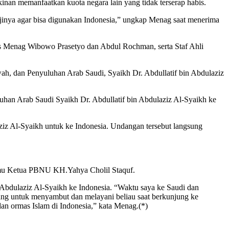
nan memanfaatkan kuota negara lain yang tidak terserap habis.
inya agar bisa digunakan Indonesia,” ungkap Menag saat menerima
 Menag Wibowo Prasetyo dan Abdul Rochman, serta Staf Ahli
h, dan Penyuluhan Arab Saudi, Syaikh Dr. Abdullatif bin Abdulaziz
han Arab Saudi Syaikh Dr. Abdullatif bin Abdulaziz Al-Syaikh ke
iz Al-Syaikh untuk ke Indonesia. Undangan tersebut langsung
emu Ketua PBNU KH.Yahya Cholil Staquf.
bdulaziz Al-Syaikh ke Indonesia. “Waktu saya ke Saudi dan
ang untuk menyambut dan melayani beliau saat berkunjung ke
dan ormas Islam di Indonesia,” kata Menag.(*)