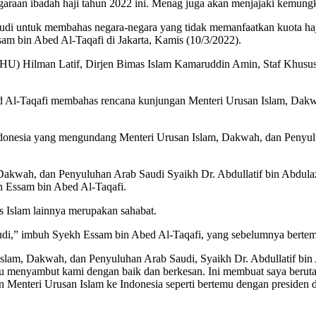
raan ibadah haji tahun 2022 ini. Menag juga akan menjajaki kemungki
udi untuk membahas negara-negara yang tidak memanfaatkan kuota haj
am bin Abed Al-Taqafi di Jakarta, Kamis (10/3/2022).
HU) Hilman Latif, Dirjen Bimas Islam Kamaruddin Amin, Staf Khusus
 Al-Taqafi membahas rencana kunjungan Menteri Urusan Islam, Dakwa
ndonesia yang mengundang Menteri Urusan Islam, Dakwah, dan Penyulu
Dakwah, dan Penyuluhan Arab Saudi Syaikh Dr. Abdullatif bin Abdulaz
kh Essam bin Abed Al-Taqafi.
Islam lainnya merupakan sahabat.
udi,” imbuh Syekh Essam bin Abed Al-Taqafi, yang sebelumnya bert
am, Dakwah, dan Penyuluhan Arab Saudi, Syaikh Dr. Abdullatif bin A
iau menyambut kami dengan baik dan berkesan. Ini membuat saya berut
n Menteri Urusan Islam ke Indonesia seperti bertemu dengan presiden 