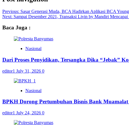
Previous:
Sasar Generasi Muda, BCA Hadirkan Aplikasi BCA You
Next:
Sampai Desember 2021, Transaksi Livin by Mandiri Mencapai 
Baca Juga :
Nasional
Dari Proses Penyidikan, Tersangka Dika “Jebak” K
editor1
July 31, 2026
0
Nasional
BPKH Dorong Pertumbuhan Bisnis Bank Muamalat m
editor1
July 24, 2026
0