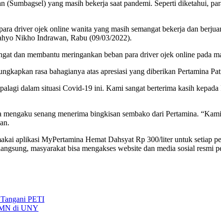
an (Sumbagsel) yang masih bekerja saat pandemi. Seperti diketahui, par
para driver ojek online wanita yang masih semangat bekerja dan berju
ahyo Nikho Indrawan, Rabu (09/03/2022).
ngat dan membantu meringankan beban para driver ojek online pada ma
kapkan rasa bahagianya atas apresiasi yang diberikan Pertamina Patr
palagi dalam situasi Covid-19 ini. Kami sangat berterima kasih kepada 
ga mengaku senang menerima bingkisan sembako dari Pertamina. “Kami b
an.
emakai aplikasi MyPertamina Hemat Dahsyat Rp 300/liter untuk setiap
rlangsung, masyarakat bisa mengakses website dan media sosial resmi
 Tangani PETI
TWMN di UNY