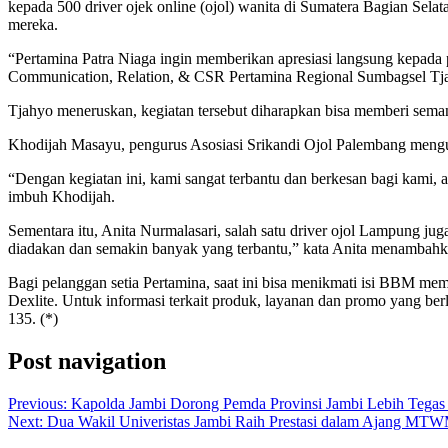
kepada 500 driver ojek online (ojol) wanita di Sumatera Bagian Selat
mereka.
“Pertamina Patra Niaga ingin memberikan apresiasi langsung kepada 
Communication, Relation, & CSR Pertamina Regional Sumbagsel Tj
Tjahyo meneruskan, kegiatan tersebut diharapkan bisa memberi sema
Khodijah Masayu, pengurus Asosiasi Srikandi Ojol Palembang mengung
“Dengan kegiatan ini, kami sangat terbantu dan berkesan bagi kami, a
imbuh Khodijah.
Sementara itu, Anita Nurmalasari, salah satu driver ojol Lampung ju
diadakan dan semakin banyak yang terbantu,” kata Anita menambahk
Bagi pelanggan setia Pertamina, saat ini bisa menikmati isi BBM m
Dexlite. Untuk informasi terkait produk, layanan dan promo yang be
135. (*)
Post navigation
Previous:
Kapolda Jambi Dorong Pemda Provinsi Jambi Lebih Tegas
Next:
Dua Wakil Univeristas Jambi Raih Prestasi dalam Ajang M