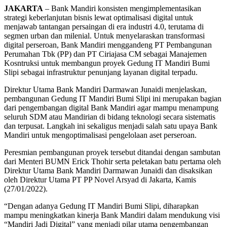
JAKARTA
– Bank Mandiri konsisten mengimplementasikan
strategi keberlanjutan bisnis lewat optimalisasi digital untuk
menjawab tantangan persaingan di era industri 4.0, terutama di
segmen urban dan milenial. Untuk menyelaraskan transformasi
digital perseroan, Bank Mandiri menggandeng PT Pembangunan
Perumahan Tbk (PP) dan PT Ciriajasa CM sebagai Manajemen
Kosntruksi untuk membangun proyek Gedung IT Mandiri Bumi
Slipi sebagai infrastruktur penunjang layanan digital terpadu.
Direktur Utama Bank Mandiri Darmawan Junaidi menjelaskan,
pembangunan Gedung IT Mandiri Bumi Slipi ini merupakan bagian
dari pengembangan digital Bank Mandiri agar mampu menampung
seluruh SDM atau Mandirian di bidang teknologi secara sistematis
dan terpusat. Langkah ini sekaligus menjadi salah satu upaya Bank
Mandiri untuk mengoptimalisasi pengelolaan aset perseroan.
Peresmian pembangunan proyek tersebut ditandai dengan sambutan
dari Menteri BUMN Erick Thohir serta peletakan batu pertama oleh
Direktur Utama Bank Mandiri Darmawan Junaidi dan disaksikan
oleh Direktur Utama PT PP Novel Arsyad di Jakarta, Kamis
(27/01/2022).
“Dengan adanya Gedung IT Mandiri Bumi Slipi, diharapkan
mampu meningkatkan kinerja Bank Mandiri dalam mendukung visi
“Mandiri Jadi Digital” yang menjadi pilar utama pengembangan