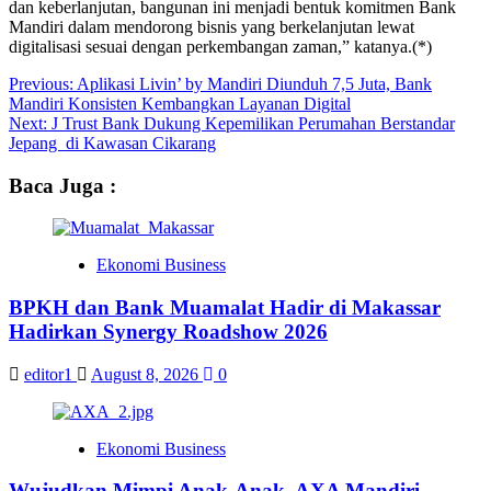
dan keberlanjutan, bangunan ini menjadi bentuk komitmen Bank
Mandiri dalam mendorong bisnis yang berkelanjutan lewat
digitalisasi sesuai dengan perkembangan zaman,” katanya.(*)
Previous:
Aplikasi Livin’ by Mandiri Diunduh 7,5 Juta, Bank
Mandiri Konsisten Kembangkan Layanan Digital
Next:
J Trust Bank Dukung Kepemilikan Perumahan Berstandar
Jepang di Kawasan Cikarang
Baca Juga :
Ekonomi Business
BPKH dan Bank Muamalat Hadir di Makassar
Hadirkan Synergy Roadshow 2026
editor1
August 8, 2026
0
Ekonomi Business
Wujudkan Mimpi Anak-Anak, AXA Mandiri