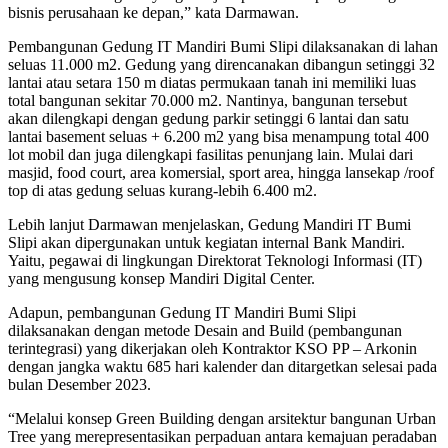
bisnis perusahaan ke depan,” kata Darmawan.
Pembangunan Gedung IT Mandiri Bumi Slipi dilaksanakan di lahan
seluas 11.000 m2. Gedung yang direncanakan dibangun setinggi 32
lantai atau setara 150 m diatas permukaan tanah ini memiliki luas
total bangunan sekitar 70.000 m2. Nantinya, bangunan tersebut
akan dilengkapi dengan gedung parkir setinggi 6 lantai dan satu
lantai basement seluas + 6.200 m2 yang bisa menampung total 400
lot mobil dan juga dilengkapi fasilitas penunjang lain. Mulai dari
masjid, food court, area komersial, sport area, hingga lansekap /roof
top di atas gedung seluas kurang-lebih 6.400 m2.
Lebih lanjut Darmawan menjelaskan, Gedung Mandiri IT Bumi
Slipi akan dipergunakan untuk kegiatan internal Bank Mandiri.
Yaitu, pegawai di lingkungan Direktorat Teknologi Informasi (IT)
yang mengusung konsep Mandiri Digital Center.
Adapun, pembangunan Gedung IT Mandiri Bumi Slipi
dilaksanakan dengan metode Desain and Build (pembangunan
terintegrasi) yang dikerjakan oleh Kontraktor KSO PP – Arkonin
dengan jangka waktu 685 hari kalender dan ditargetkan selesai pada
bulan Desember 2023.
“Melalui konsep Green Building dengan arsitektur bangunan Urban
Tree yang merepresentasikan perpaduan antara kemajuan peradaban