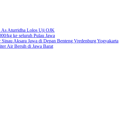
 As Aturridha Lolos Uji OJK
00/kg ke seluruh Pulau Jawa
r Sinau Aksara Jawa di Depan Benteng Vredenburg Yogyakarta
r Air Bersih di Jawa Barat