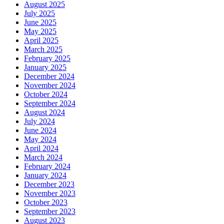
August 2025
July 2025
June 2025
May 2025
April 2025
March 2025
February 2025
January 2025
December 2024
November 2024
October 2024
September 2024
August 2024
July 2024
June 2024
May 2024
April 2024
March 2024
February 2024
January 2024
December 2023
November 2023
October 2023
September 2023
August 2023