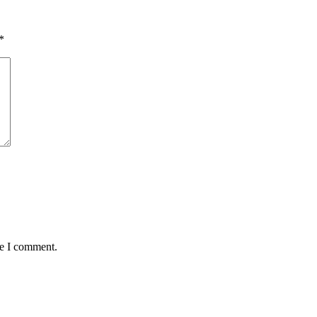
*
me I comment.