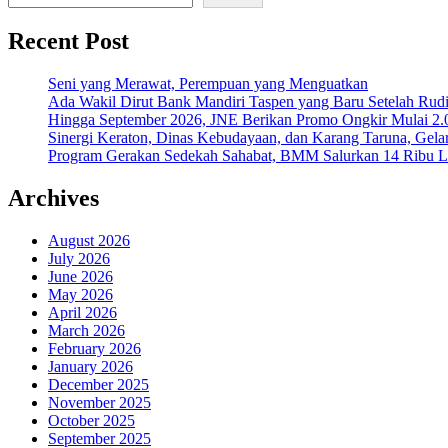
Recent Post
Seni yang Merawat, Perempuan yang Menguatkan
Ada Wakil Dirut Bank Mandiri Taspen yang Baru Setelah Rudi
Hingga September 2026, JNE Berikan Promo Ongkir Mulai 2.0
Sinergi Keraton, Dinas Kebudayaan, dan Karang Taruna, Gela
Program Gerakan Sedekah Sahabat, BMM Salurkan 14 Ribu Lite
Archives
August 2026
July 2026
June 2026
May 2026
April 2026
March 2026
February 2026
January 2026
December 2025
November 2025
October 2025
September 2025