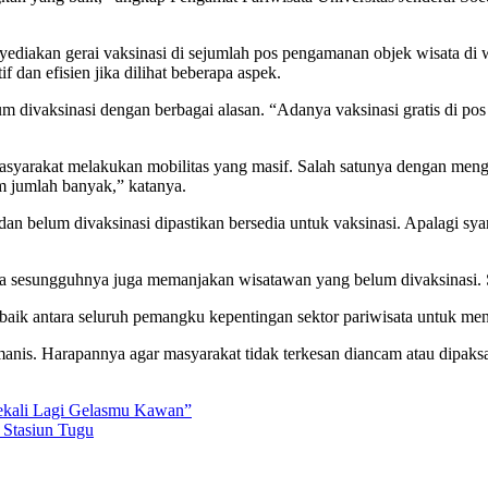
diakan gerai vaksinasi di sejumlah pos pengamanan objek wisata di w
f dan efisien jika dilihat beberapa aspek.
 divaksinasi dengan berbagai alasan. “Adanya vaksinasi gratis di pos 
syarakat melakukan mobilitas yang masif. Salah satunya dengan meng
m jumlah banyak,” katanya.
an belum divaksinasi dipastikan bersedia untuk vaksinasi. Apalagi sya
 sesungguhnya juga memanjakan wisatawan yang belum divaksinasi. Sa
 baik antara seluruh pemangku kepentingan sektor pariwisata untuk me
manis. Harapannya agar masyarakat tidak terkesan diancam atau dipaks
ekali Lagi Gelasmu Kawan”
 Stasiun Tugu