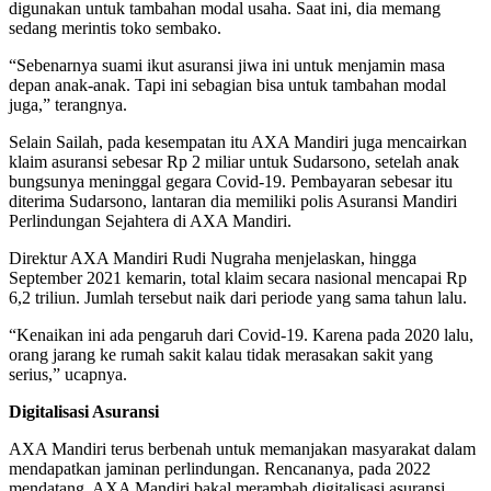
digunakan untuk tambahan modal usaha. Saat ini, dia memang
sedang merintis toko sembako.
“Sebenarnya suami ikut asuransi jiwa ini untuk menjamin masa
depan anak-anak. Tapi ini sebagian bisa untuk tambahan modal
juga,” terangnya.
Selain Sailah, pada kesempatan itu AXA Mandiri juga mencairkan
klaim asuransi sebesar Rp 2 miliar untuk Sudarsono, setelah anak
bungsunya meninggal gegara Covid-19. Pembayaran sebesar itu
diterima Sudarsono, lantaran dia memiliki polis Asuransi Mandiri
Perlindungan Sejahtera di AXA Mandiri.
Direktur AXA Mandiri Rudi Nugraha menjelaskan, hingga
September 2021 kemarin, total klaim secara nasional mencapai Rp
6,2 triliun. Jumlah tersebut naik dari periode yang sama tahun lalu.
“Kenaikan ini ada pengaruh dari Covid-19. Karena pada 2020 lalu,
orang jarang ke rumah sakit kalau tidak merasakan sakit yang
serius,” ucapnya.
Digitalisasi Asuransi
AXA Mandiri terus berbenah untuk memanjakan masyarakat dalam
mendapatkan jaminan perlindungan. Rencananya, pada 2022
mendatang, AXA Mandiri bakal merambah digitalisasi asuransi.