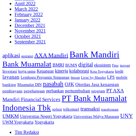
April 2022
March 2022
February 2022
January 2022
December 2021
November 2021
October 2021
September 2021
Bank Mandiri
AXA Mandiri
aplikasi
asuransi
Bank Muamalat
digital
BMRI
ekosistem
BUMN
inovasi
Fitur
kinerja
kolaborasi
Investasi
kerja sama
Keuangan
kredit
Kota Yogyakarta
layanan
Lembaga Penjamin Simpanan
LPS
mobile
literasi
Livin' by Mandiri
nasabah
OJK
Otoritas Jasa keuangan
banking
Muamalat DIN
PT AXA
pertumbuhan
perbankan
pembiayaan
penghargaan
program
PT Bank Muamalat
Mandiri Financial Services
Indonesia Tbk
transaksi
telkomsel
solusi
transformasi
UNY
UMKM
Universitas Negeri Yogyakarta
Universitas Widya Mataram
Yogyakarta
UWM Yogyakarta
Tim Redaksi