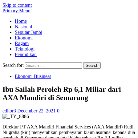
Skip to content
Primary Menu
Home
Nasional
Seputar Jambi
Ekonomi
Ragam
Teknologi
Pendidikan
Search for:
Ekonomi Business
Ibu Sailah Peroleh Rp 6,1 Miliar dari
AXA Mandiri di Semarang
editor3
December 22, 2021
0
Direktur PT AXA Mandiri Financial Services (AXA Mandiri) Rudi
Nugraha (kiri) menyerahkan pembayaran klaim asuransi kepada dua
nasabah di Semarang dengan total klaim sebesar Rp 8,1 miliar.