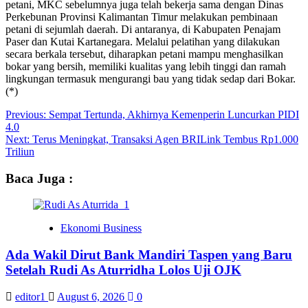
petani, MKC sebelumnya juga telah bekerja sama dengan Dinas
Perkebunan Provinsi Kalimantan Timur melakukan pembinaan
petani di sejumlah daerah. Di antaranya, di Kabupaten Penajam
Paser dan Kutai Kartanegara. Melalui pelatihan yang dilakukan
secara berkala tersebut, diharapkan petani mampu menghasilkan
bokar yang bersih, memiliki kualitas yang lebih tinggi dan ramah
lingkungan termasuk mengurangi bau yang tidak sedap dari Bokar.
(*)
Post
Previous:
Sempat Tertunda, Akhirnya Kemenperin Luncurkan PIDI
4.0
navigation
Next:
Terus Meningkat, Transaksi Agen BRILink Tembus Rp1.000
Triliun
Baca Juga :
Ekonomi Business
Ada Wakil Dirut Bank Mandiri Taspen yang Baru
Setelah Rudi As Aturridha Lolos Uji OJK
editor1
August 6, 2026
0