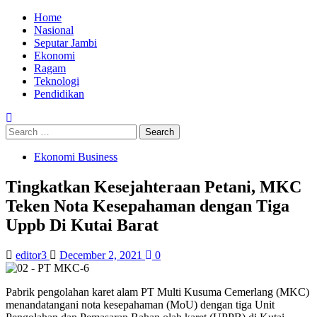
Skip
Primary
Home
to
Menu
Nasional
content
Seputar Jambi
Ekonomi
Ragam
Teknologi
Pendidikan
Search
for:
Ekonomi Business
Tingkatkan Kesejahteraan Petani, MKC
Teken Nota Kesepahaman dengan Tiga
Uppb Di Kutai Barat
editor3
December 2, 2021
0
Pabrik pengolahan karet alam PT Multi Kusuma Cemerlang (MKC)
menandatangani nota kesepahaman (MoU) dengan tiga Unit