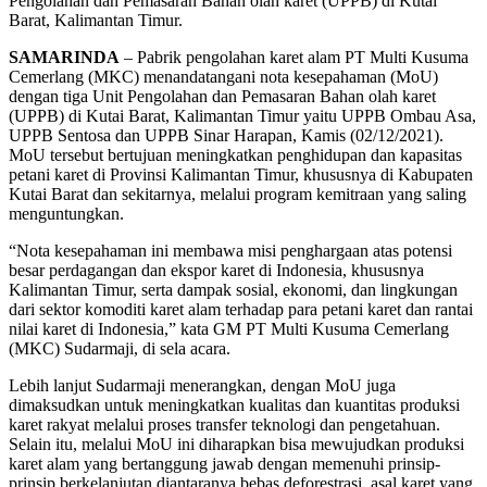
Pengolahan dan Pemasaran Bahan olah karet (UPPB) di Kutai
Barat, Kalimantan Timur.
SAMARINDA
– Pabrik pengolahan karet alam PT Multi Kusuma
Cemerlang (MKC) menandatangani nota kesepahaman (MoU)
dengan tiga Unit Pengolahan dan Pemasaran Bahan olah karet
(UPPB) di Kutai Barat, Kalimantan Timur yaitu UPPB Ombau Asa,
UPPB Sentosa dan UPPB Sinar Harapan, Kamis (02/12/2021).
MoU tersebut bertujuan meningkatkan penghidupan dan kapasitas
petani karet di Provinsi Kalimantan Timur, khususnya di Kabupaten
Kutai Barat dan sekitarnya, melalui program kemitraan yang saling
menguntungkan.
“Nota kesepahaman ini membawa misi penghargaan atas potensi
besar perdagangan dan ekspor karet di Indonesia, khususnya
Kalimantan Timur, serta dampak sosial, ekonomi, dan lingkungan
dari sektor komoditi karet alam terhadap para petani karet dan rantai
nilai karet di Indonesia,” kata GM PT Multi Kusuma Cemerlang
(MKC) Sudarmaji, di sela acara.
Lebih lanjut Sudarmaji menerangkan, dengan MoU juga
dimaksudkan untuk meningkatkan kualitas dan kuantitas produksi
karet rakyat melalui proses transfer teknologi dan pengetahuan.
Selain itu, melalui MoU ini diharapkan bisa mewujudkan produksi
karet alam yang bertanggung jawab dengan memenuhi prinsip-
prinsip berkelanjutan diantaranya bebas deforestrasi, asal karet yang