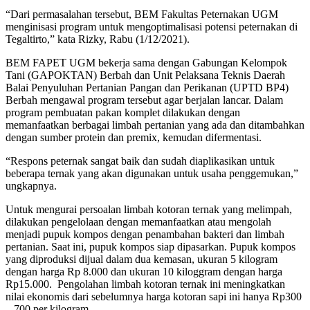
“Dari permasalahan tersebut, BEM Fakultas Peternakan UGM
menginisasi program untuk mengoptimalisasi potensi peternakan di
Tegaltirto,” kata Rizky, Rabu (1/12/2021).
BEM FAPET UGM bekerja sama dengan Gabungan Kelompok
Tani (GAPOKTAN) Berbah dan Unit Pelaksana Teknis Daerah
Balai Penyuluhan Pertanian Pangan dan Perikanan (UPTD BP4)
Berbah mengawal program tersebut agar berjalan lancar. Dalam
program pembuatan pakan komplet dilakukan dengan
memanfaatkan berbagai limbah pertanian yang ada dan ditambahkan
dengan sumber protein dan premix, kemudan difermentasi.
“Respons peternak sangat baik dan sudah diaplikasikan untuk
beberapa ternak yang akan digunakan untuk usaha penggemukan,”
ungkapnya.
Untuk mengurai persoalan limbah kotoran ternak yang melimpah,
dilakukan pengelolaan dengan memanfaatkan atau mengolah
menjadi pupuk kompos dengan penambahan bakteri dan limbah
pertanian. Saat ini, pupuk kompos siap dipasarkan. Pupuk kompos
yang diproduksi dijual dalam dua kemasan, ukuran 5 kilogram
dengan harga Rp 8.000 dan ukuran 10 kiloggram dengan harga
Rp15.000. Pengolahan limbah kotoran ternak ini meningkatkan
nilai ekonomis dari sebelumnya harga kotoran sapi ini hanya Rp300
– 700 per kilogram.