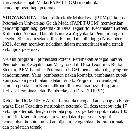
Universitas Gajah Mada (FAPET UGM) memberikan
pendampingan bagi peternak.
YOGYAKARTA
– Badan Eksekutir Mahasiswa (BEM) Fakultas
Peternakan Universitas Gajah Mada (FAPET UGM) memberikan
pendampingan bagi peternak di Desa Tegaltirto, Kecamatan Berbah,
Kabupaten Sleman, Daerah Istimewa Yogyakarta. Pendampingan
tersebut dilakukan selama lima bulan, dari Juli hingga November
2021, dengan memberi pelatihan dalam memperkuat usaha ternak
kelompok peternak.
Melalui program Optimalisasi Potensi Peternakan sebagai Sarana
Peningkatan Kesejahteraan Masyarakat di Desa Tegaltirto, Berbah,
Sleman, BEM Fakultas Peternakan UGM menjalankan tiga program
pendampingan. Yaitu, pembuatan pakan komplet, pembuatan pupuk
kompos, dan pembuatan catatan ternak. Program ini mendapat
bantuan pendanaan Kemendikbud di bawah naungan Program
Holistik Pembinaan dan Pemberdayaan Desa (PHP2D).
Ketua tim UGM Rizky Aurell Fernanda mengatakan, sebagian besar
warga Desa Tegaltirto merupakan peternak. Di desa tersebut ada 17
kelompok ternak dengan rata-rata populasi perkelompok di atas 100
ekor. Tidak sedikit persoalan yang dialami peternak, seperti
pemenuhan kebutuhan pakan hijauan, pengelolaan kotoran ternak,
dan pendataan ternak.