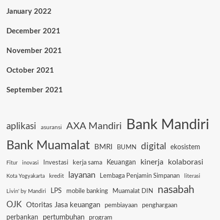
January 2022
December 2021
November 2021
October 2021
September 2021
Bank Mandiri
AXA Mandiri
aplikasi
asuransi
Bank Muamalat
digital
BMRI
ekosistem
BUMN
kinerja
kolaborasi
Keuangan
Investasi
kerja sama
Fitur
inovasi
layanan
Lembaga Penjamin Simpanan
kredit
Kota Yogyakarta
literasi
nasabah
LPS
mobile banking
Muamalat DIN
Livin' by Mandiri
OJK
Otoritas Jasa keuangan
pembiayaan
penghargaan
pertumbuhan
perbankan
program