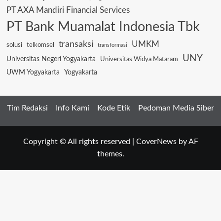
PT AXA Mandiri Financial Services
PT Bank Muamalat Indonesia Tbk
transaksi
UMKM
solusi
telkomsel
transformasi
UNY
Universitas Negeri Yogyakarta
Universitas Widya Mataram
UWM Yogyakarta
Yogyakarta
Tim Redaksi
Info Kami
Kode Etik
Pedoman Media Siber
Copyright © All rights reserved
|
CoverNews
by AF
themes.