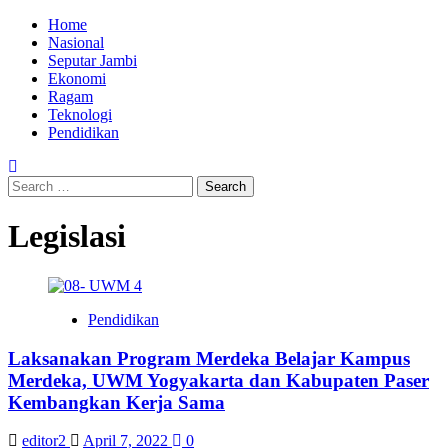
Skip
Primary
Home
to
Menu
Nasional
content
Seputar Jambi
Ekonomi
Ragam
Teknologi
Pendidikan
Search
for:
Legislasi
Pendidikan
Laksanakan Program Merdeka Belajar Kampus
Merdeka, UWM Yogyakarta dan Kabupaten Paser
Kembangkan Kerja Sama
editor2
April 7, 2022
0