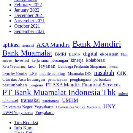
February 2022
January 2022
December 2021
November 2021
October 2021
September 2021
Bank Mandiri
AXA Mandiri
aplikasi
asuransi
Bank Muamalat
digital
BMRI
ekosistem
BUMN
Fitur
kinerja
kolaborasi
Investasi
kerja sama
Keuangan
inovasi
layanan
Lembaga Penjamin Simpanan
kredit
Kota Yogyakarta
literasi
nasabah
OJK
LPS
mobile banking
Muamalat DIN
Livin' by Mandiri
Otoritas Jasa keuangan
perbankan
pembiayaan
penghargaan
PT AXA Mandiri Financial Services
pertumbuhan
program
PT Bank Muamalat Indonesia Tbk
solusi
transaksi
UMKM
telkomsel
transformasi
UNY
Universitas Negeri Yogyakarta
Universitas Widya Mataram
Yogyakarta
UWM Yogyakarta
Tim Redaksi
Info Kami