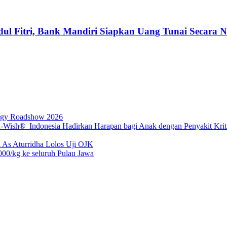
 Fitri, Bank Mandiri Siapkan Uang Tunai Secara Net
rgy Roadshow 2026
sh® Indonesia Hadirkan Harapan bagi Anak dengan Penyakit Kritis
 As Aturridha Lolos Uji OJK
00/kg ke seluruh Pulau Jawa