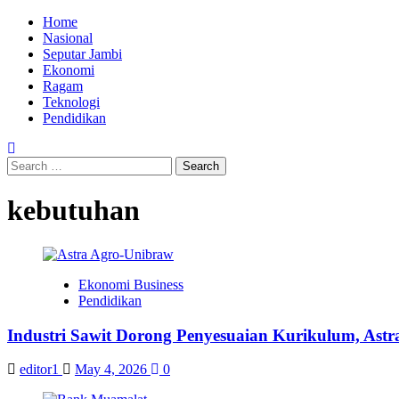
Skip
Primary
Home
to
Menu
Nasional
content
Seputar Jambi
Ekonomi
Ragam
Teknologi
Pendidikan
Search
for:
kebutuhan
Ekonomi Business
Pendidikan
Industri Sawit Dorong Penyesuaian Kurikulum, Astr
editor1
May 4, 2026
0