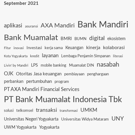
September 2021
Bank Mandiri
AXA Mandiri
aplikasi
asuransi
Bank Muamalat
digital
BMRI
ekosistem
BUMN
kinerja
kolaborasi
Keuangan
Investasi
kerja sama
Fitur
inovasi
layanan
Lembaga Penjamin Simpanan
kredit
Kota Yogyakarta
literasi
nasabah
LPS
mobile banking
Muamalat DIN
Livin' by Mandiri
OJK
Otoritas Jasa keuangan
pembiayaan
penghargaan
pertumbuhan
perbankan
program
PT AXA Mandiri Financial Services
PT Bank Muamalat Indonesia Tbk
transaksi
UMKM
solusi
telkomsel
transformasi
UNY
Universitas Negeri Yogyakarta
Universitas Widya Mataram
UWM Yogyakarta
Yogyakarta