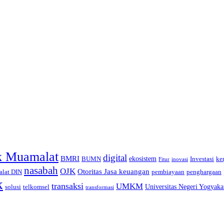
k Muamalat
digital
BMRI
ekosistem
BUMN
Investasi
ke
inovasi
Fitur
nasabah
OJK
Otoritas Jasa keuangan
lat DIN
pembiayaan
penghargaan
k
transaksi
UMKM
telkomsel
Universitas Negeri Yogyaka
solusi
transformasi