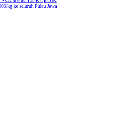
 As Aturridha Lolos Uji OJK
00/kg ke seluruh Pulau Jawa