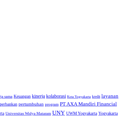
layanan
kinerja
kolaborasi
rja sama
Keuangan
kredit
Kota Yogyakarta
PT AXA Mandiri Financial
pertumbuhan
perbankan
program
UNY
Yogyakarta
rta
Universitas Widya Mataram
UWM Yogyakarta