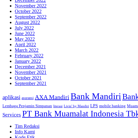
December 2022
November 2022
October 2022
September 2022
August 2022
July 2022
June 2022
May 2022
April 2022
March 2022
February 2022
January 2022
December 2021
November 2021
October 2021
September 2021
Bank Mandiri
Ban
AXA Mandiri
aplikasi
asuransi
Lembaga Penjamin Simpanan
LPS
mobile banking
Muama
literasi
Livin' by Mandiri
PT Bank Muamalat Indonesia Tb
Services
Tim Redaksi
Info Kami
Kode Etik