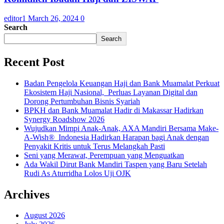
editor1
March 26, 2024
0
Search
Search
Recent Post
Badan Pengelola Keuangan Haji dan Bank Muamalat Perkuat
Ekosistem Haji Nasional, Perluas Layanan Digital dan
Dorong Pertumbuhan Bisnis Syariah
BPKH dan Bank Muamalat Hadir di Makassar Hadirkan
Synergy Roadshow 2026
Wujudkan Mimpi Anak-Anak, AXA Mandiri Bersama Make-
A-Wish® Indonesia Hadirkan Harapan bagi Anak dengan
Penyakit Kritis untuk Terus Melangkah Pasti
Seni yang Merawat, Perempuan yang Menguatkan
Ada Wakil Dirut Bank Mandiri Taspen yang Baru Setelah
Rudi As Aturridha Lolos Uji OJK
Archives
August 2026