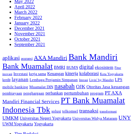
May 2022
April 2022
March 2022
February 2022
January 2022
December 2021
November 2021
October 2021
September 2021
Bank Mandiri
AXA Mandiri
aplikasi
asuransi
Bank Muamalat
digital
BMRI
ekosistem
BUMN
Fitur
kinerja
kolaborasi
Investasi
kerja sama
Keuangan
inovasi
Kota Yogyakarta
layanan
Lembaga Penjamin Simpanan
LPS
kredit
literasi
Livin' by Mandiri
nasabah
OJK
Otoritas Jasa keuangan
mobile banking
Muamalat DIN
PT AXA
pertumbuhan
perbankan
pembiayaan
penghargaan
program
PT Bank Muamalat
Mandiri Financial Services
Indonesia Tbk
transaksi
telkomsel
solusi
transformasi
UNY
UMKM
Universitas Negeri Yogyakarta
Universitas Widya Mataram
Yogyakarta
UWM Yogyakarta
Tim Redaksi